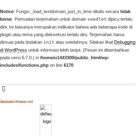
Notice
: Fungsi _load_textdomain_just_in_time ditulis secara
tidak
benar
. Pemuatan terjemahan untuk domain
seedlet
dipicu terlalu
dini. Ini biasanya merupakan indikator bahwa ada beberapa kode di
plugin atau tema yang dieksekusi terlalu dini. Terjemahan harus
dimuat pada tindakan
init
atau setelahnya. Silakan lihat
Debugging
di WordPress
untuk informasi lebih lanjut. (Pesan ini ditambahkan
pada versi 6.7.0.) in
/home/u1443300/public_html/wp-
includes/functions.php
on line
6170
Jannatul-firdaus.net
Menyebar Ilmu Syar’i