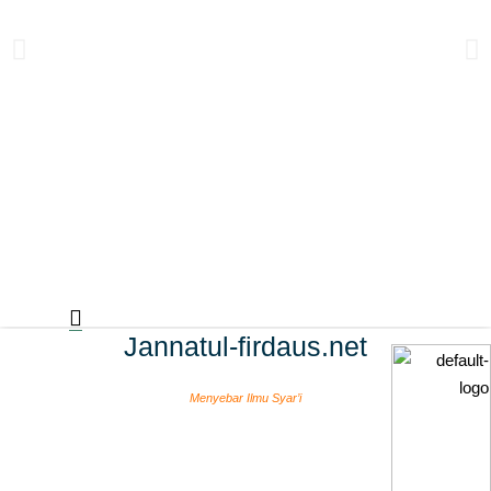
Jannatul-firdaus.net
Menyebar Ilmu Syar’i