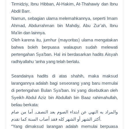
Tirmidziy, Ibnu Hibban, Al-Hakim, At-Thahawiy dan Ibnu
Abdil Barr.
Namun, sebagian ulama melemahkannya, seperti Imam
Ahmad, Abdurrahman bin Mahdiy, Abu Zur’ah, Ibnu
Ma’iin dan lainnya.
Oleh karena itu, jumhur (mayoritas) ulama mengatakan
bahwa boleh berpuasa walaupun sudah melewati
pertengahan Sya’ban. Hal ini berdasarkan hadits Aisyah
radhiyallahu ‘anha yang telah berlalu.
Seandainya hadits di atas shahih, maka maksud
larangannya adalah bagi seseorang yang baru memulai
di pertengahan Bulan Sya’ban. Ini yang disebutkan oleh
Syeikh Abdul Aziz bin Abdullah bin Baaz rahimahullah,
beliau berkata:
والمراد به النهي عن ابتداء الصوم بعد النصف, أما من صام
أكثر الشهر أو الشهر كله فقد أصاب السنة كما تقدم.
“Yang dimaksud larangan adalah memulai berpuasa