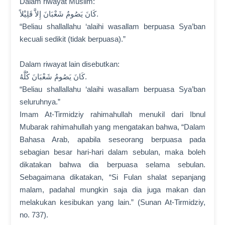
Dalam riwayat Muslim:
كَانَ يَصُومُ شَعْبَانَ إِلاَّ قَلِيْلاً.
“Beliau shallallahu ‘alaihi wasallam berpuasa Sya’ban
kecuali sedikit (tidak berpuasa).”
Dalam riwayat lain disebutkan:
كَانَ يَصُومُ شَعْبَانَ كُلَّهُ.
“Beliau shallallahu ‘alaihi wasallam berpuasa Sya’ban
seluruhnya.”
Imam At-Tirmidziy rahimahullah menukil dari Ibnul
Mubarak rahimahullah yang mengatakan bahwa, “Dalam
Bahasa Arab, apabila seseorang berpuasa pada
sebagian besar hari-hari dalam sebulan, maka boleh
dikatakan bahwa dia berpuasa selama sebulan.
Sebagaimana dikatakan, “Si Fulan shalat sepanjang
malam, padahal mungkin saja dia juga makan dan
melakukan kesibukan yang lain.” (Sunan At-Tirmidziy,
no. 737).