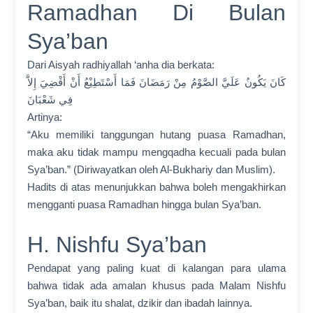
Ramadhan Di Bulan
Sya’ban
Dari Aisyah radhiyallah ‘anha dia berkata:
كَانَ يَكُونُ عَلَيَّ الصَّوْمُ مِنْ رَمَضَانَ فَمَا أَسْتَطِيْعُ أَنْ أَقْضِيَ إِلاَّ
فِي شَعْبَانَ
Artinya:
“Aku memiliki tanggungan hutang puasa Ramadhan,
maka aku tidak mampu mengqadha kecuali pada bulan
Sya’ban.” (Diriwayatkan oleh Al-Bukhariy dan Muslim).
Hadits di atas menunjukkan bahwa boleh mengakhirkan
mengganti puasa Ramadhan hingga bulan Sya’ban.
H. Nishfu Sya’ban
Pendapat yang paling kuat di kalangan para ulama
bahwa tidak ada amalan khusus pada Malam Nishfu
Sya’ban, baik itu shalat, dzikir dan ibadah lainnya.