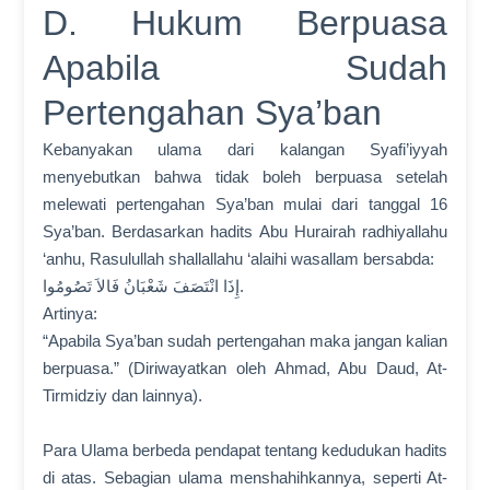
D. Hukum Berpuasa
Apabila Sudah
Pertengahan Sya’ban
Kebanyakan ulama dari kalangan Syafi’iyyah
menyebutkan bahwa tidak boleh berpuasa setelah
melewati pertengahan Sya’ban mulai dari tanggal 16
Sya’ban. Berdasarkan hadits Abu Hurairah radhiyallahu
‘anhu, Rasulullah shallallahu ‘alaihi wasallam bersabda:
إِذَا انْتَصَفَ شَعْبَانُ فَالاَ تَصُومُوا.
Artinya:
“Apabila Sya’ban sudah pertengahan maka jangan kalian
berpuasa.” (Diriwayatkan oleh Ahmad, Abu Daud, At-
Tirmidziy dan lainnya).
Para Ulama berbeda pendapat tentang kedudukan hadits
di atas. Sebagian ulama menshahihkannya, seperti At-