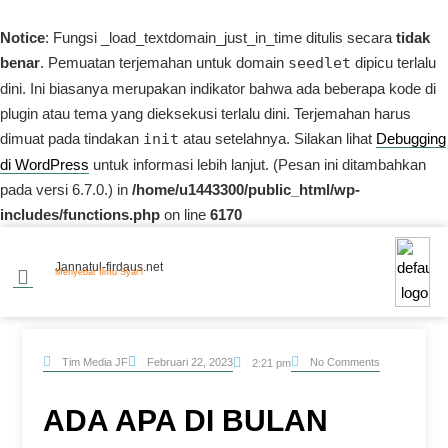
Notice
: Fungsi _load_textdomain_just_in_time ditulis secara
tidak
benar
. Pemuatan terjemahan untuk domain
seedlet
dipicu terlalu
dini. Ini biasanya merupakan indikator bahwa ada beberapa kode di
plugin atau tema yang dieksekusi terlalu dini. Terjemahan harus
dimuat pada tindakan
init
atau setelahnya. Silakan lihat
Debugging
di WordPress
untuk informasi lebih lanjut. (Pesan ini ditambahkan
pada versi 6.7.0.) in
/home/u1443300/public_html/wp-
includes/functions.php
on line
6170
Jannatul-firdaus.net
Menyebar Ilmu Syar’i
Tim Media JF
Februari 22, 2023
No Comments
2:21 pm
ADA APA DI BULAN