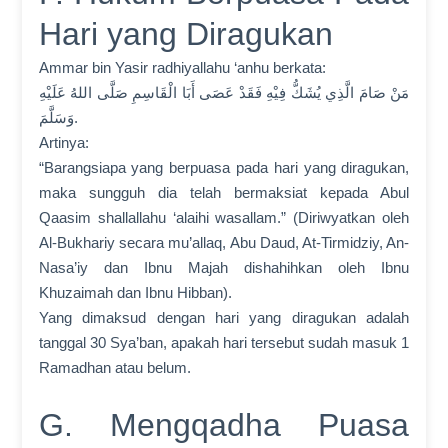
Hari yang Diragukan
Ammar bin Yasir radhiyallahu ‘anhu berkata:
مَنْ صَامَ الَّذِي يُشَكُّ فِيْهِ فَقَدْ عَصَی أَبَا الْقَاسِمِ صَلَّی اللهُ عَلَيْهِ
وَسَلَّمَ.
Artinya:
“Barangsiapa yang berpuasa pada hari yang diragukan,
maka sungguh dia telah bermaksiat kepada Abul
Qaasim shallallahu ‘alaihi wasallam.” (Diriwyatkan oleh
Al-Bukhariy secara mu’allaq, Abu Daud, At-Tirmidziy, An-
Nasa’iy dan Ibnu Majah dishahihkan oleh Ibnu
Khuzaimah dan Ibnu Hibban).
Yang dimaksud dengan hari yang diragukan adalah
tanggal 30 Sya’ban, apakah hari tersebut sudah masuk 1
Ramadhan atau belum.
G. Mengqadha Puasa