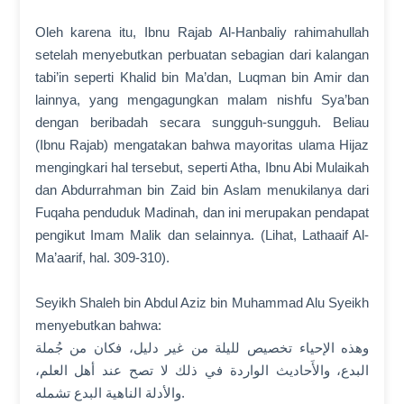
Oleh karena itu, Ibnu Rajab Al-Hanbaliy rahimahullah
setelah menyebutkan perbuatan sebagian dari kalangan
tabi’in seperti Khalid bin Ma’dan, Luqman bin Amir dan
lainnya, yang mengagungkan malam nishfu Sya’ban
dengan beribadah secara sungguh-sungguh. Beliau
(Ibnu Rajab) mengatakan bahwa mayoritas ulama Hijaz
mengingkari hal tersebut, seperti Atha, Ibnu Abi Mulaikah
dan Abdurrahman bin Zaid bin Aslam menukilanya dari
Fuqaha penduduk Madinah, dan ini merupakan pendapat
pengikut Imam Malik dan selainnya. (Lihat, Lathaaif Al-
Ma’aarif, hal. 309-310).
Seyikh Shaleh bin Abdul Aziz bin Muhammad Alu Syeikh
menyebutkan bahwa:
وهذه الإحياء تخصيص لليلة من غير دليل، فكان من جُملة
البدع، والأَحاديث الواردة في ذلك لا تصح عند أهل العلم،
والأدلة الناهية البدع تشمله.