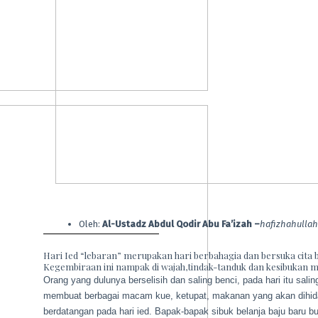
Oleh:
Al-Ustadz Abdul Qodir Abu Fa’izah –
hafizhahullah
Hari Ied
“lebaran” merupakan hari berbahagia dan bersuka cita b
Kegembiraan ini nampak di wajah,tindak-tanduk dan kesibukan 
Orang yang dulunya berselisih dan saling benci, pada hari itu sal
membuat berbagai macam kue, ketupat, makanan yang akan dihid
berdatangan pada hari ied. Bapak-bapak sibuk belanja baju baru b