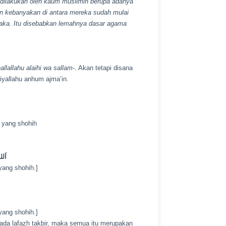
ah dilakukan oleh kaum muslimin berupa adanya
pun kebanyakan di antara mereka sudah mulai
laka. Itu disebabkan lemahnya dasar agama
allallahu alaihi wa sallam-
. Akan tetapi disana
iyallahu anhum ajma’in.
 yang shohih
اَلل
yang shohih.]
yang shohih.]
ada lafazh takbir, maka semua itu merupakan