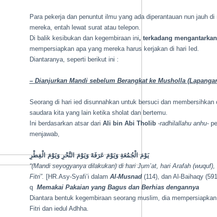
Para pekerja dan penuntut ilmu yang ada diperantauan nun jauh di
mereka, entah lewat surat atau telepon.
Di balik kesibukan dan kegembiraan ini
, terkadang mengantarkan
mempersiapkan apa yang mereka harus kerjakan di hari Ied.
Diantaranya, seperti berikut ini :
– Dianjurkan Mandi sebelum Berangkat ke Musholla (Lapanga
Seorang di hari ied disunnahkan untuk bersuci dan membersihkan 
saudara kita yang lain ketika sholat dan bertemu.
Ini berdasarkan atsar dari
Ali bin Abi Tholib
-radhilallahu anhu-
pe
menjawab,
يَوْمَ الْجُمُعَةِ وَيَوْمَ عَرَفَةَ وَيَوْمَ النَّحْرِ وَيَوْمَ الْفِطْرِ
“(Mandi seyogyanya dilakukan) di hari Jum’at, hari Arafah (wuquf), 
Fitri”.
[HR.Asy-Syafi’i dalam
Al-Musnad
(114), dan Al-Baihaqy (591
q
Memakai Pakaian yang Bagus dan Berhias dengannya
Diantara bentuk kegembiraan seorang muslim, dia mempersiapkan d
Fitri dan iedul Adhha.