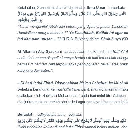
Ketahuilah, Sunnah ini diambil dari hadits
Ibnu Umar
, ia berkata:
ا فَأَتَى رَسُوْلَ اللهِ صَلَّى اللهُ عَلَيْهِ وَسَلَّمَ فَقَالَ يَارَسُولَ اللهِ اِبْتَعْ هَذِهِ تَجَمَّلْ
بِهَا لِلْعِيْدِ وَالْوُفُوْدِ
” Umar mengambil jubah dari sutera yang dijual di pasar. Diapun 
Rasulullah
r
seraya berkata: [
” Ya Rasulullah, Belilah ini agar 
ied dan para utusan …”
] “
[HR.Al-Bukhory dalam
Shohih
-nya (90
Al-Allamah Asy-Syaukani
-r
ahimahullah
– berkata dalam
Nail Al-
hadits ini tentang disyari’atkannya berhias di hari ied adalah adany
berhias di hari ied, dan terpokusnya pengingkaran beliau atas ora
karena ia dari sutera”.
– Di hari Iedul Fithri, Disunnahkan Makan Sebelum ke Mushol
Sebelum berangkat ke
musholla
(lapangan), maka dianjurkan mak
dilakukan oleh Nabi kita Muhammad r pada hari iedul fitri. Adapun
dianjurkan makan setelah sholat ied agar nantinya bisa mencicipi
Buraidah
–
radhiyallahu anhu
– berkata:
عَلَيْهِ وَسَلَّمَ يَوْمَ الْفِطْرِ لَا يَخْرُجُ حَتَّى يَطْعَمَ وَيَوْمَ النَّحْرِ لَا يَطْعَمُ حَتَّى يَرْجِعَ
“Nabi
r
tidaklah keluar di hari iedul Fithri sampai beliau makan, da