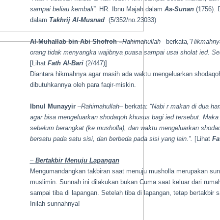
sampai beliau kembali”.
HR. Ibnu Majah dalam
As-Sunan
(1756). D
dalam
Takhrij Al-Musnad
(5/352/no.23033)
Al-Muhallab bin Abi Shofroh
–
Rahimahullah
– berkata
,”Hikmahny
orang tidak menyangka wajibnya puasa sampai usai sholat ied. S
[Lihat
Fath Al-Bari
(2/447)]
Diantara hikmahnya agar masih ada waktu mengeluarkan shodaqoh
dibutuhkannya oleh para faqir-miskin.
Ibnul Munayyir
–
Rahimahullah
– berkata:
“Nabi
r
makan di dua hari
agar bisa mengeluarkan shodaqoh khusus bagi ied tersebut. Maka 
sebelum berangkat (ke musholla), dan waktu mengeluarkan shodaq
bersatu pada satu sisi, dan berbeda pada sisi yang lain.”.
[Lihat
Fa
–
Bertakbir Menuju Lapangan
Mengumandangkan takbiran saat menuju musholla merupakan sunn
muslimin. Sunnah ini dilakukan bukan Cuma saat keluar dari ruma
sampai tiba di lapangan. Setelah tiba di lapangan, tetap bertakbi
Inilah sunnahnya!