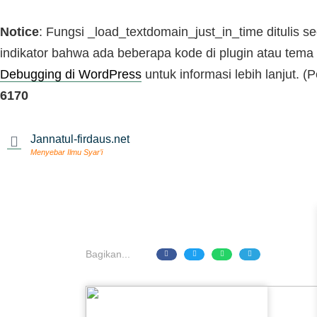
Notice
: Fungsi _load_textdomain_just_in_time ditulis s
indikator bahwa ada beberapa kode di plugin atau tema 
Debugging di WordPress
untuk informasi lebih lanjut. (
6170
Jannatul-firdaus.net
Menyebar Ilmu Syar’i
Bagikan...