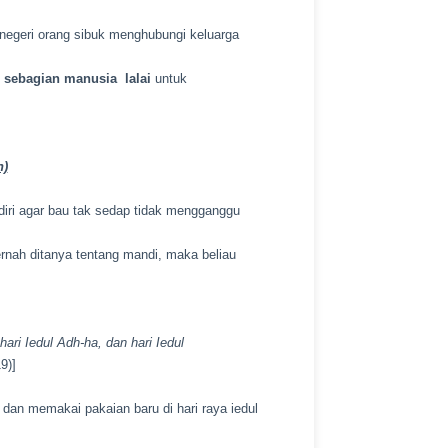
 negeri orang sibuk menghubungi keluarga
 sebagian manusia lalai
untuk
n)
diri agar bau tak sedap tidak mengganggu
rnah ditanya tentang mandi, maka beliau
hari Iedul Adh-ha, dan hari Iedul
9)]
an memakai pakaian baru di hari raya iedul