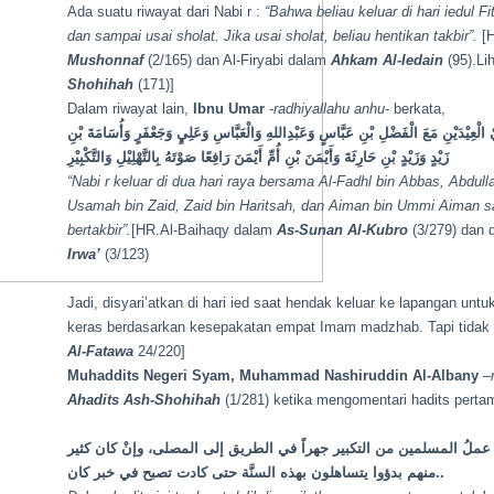
Ada suatu riwayat dari Nabi r :
“Bahwa beliau keluar di hari iedul Fi
dan sampai usai sholat. Jika usai sholat, beliau hentikan takbir”.
[H
Mushonnaf
(2/165) dan Al-Firyabi dalam
Ahkam Al-Iedain
(95).Li
Shohihah
(171)]
Dalam riwayat lain,
Ibnu Umar
-radhiyallahu anhu-
berkata,
الْعِيْدَيْنِ مَعَ الْفَضْلِ بْنِ عَبَّاسٍ وَعَبْدِاللهِ وَالْعَبَّاسِ وَعَلِيٍ وَجَعْفَرٍ وَأُسَامَةَ بْنِ
زَيْدٍ وَزَيْدٍ بْنِ حَارِثَةَ وَأَيْمَنَ بْنِ أُمِّ أَيْمَنَ رَافِعًا صَوْتَهُ بِالتَّهْلِيْلِ وَالتَّكْبِيْرِ
“Nabi
r
keluar di dua hari raya bersama Al-Fadhl bin Abbas, Abdullah
Usamah bin Zaid, Zaid bin Haritsah, dan Aiman bin Ummi Aiman s
bertakbir”.
[HR.Al-Baihaqy dalam
As-Sunan Al-Kubro
(3/279) dan 
Irwa’
(3/123)
Jadi, disyari’atkan di hari ied saat hendak keluar ke lapangan u
keras berdasarkan kesepakatan empat Imam madzhab. Tapi tidak d
Al-Fatawa
24/220]
Muhaddits Negeri
Syam, Muhammad Nashiruddin Al-Albany
–
Ahadits Ash-Shohihah
(1/281) ketika mengomentari hadits pertam
عملُ المسلمين من التكبير جهراً في الطريق إلى المصلى، وإنْ كان كثير
منهم بدؤوا يتساهلون بهذه السنَّة حتى كادت تصبح في خبر كان..