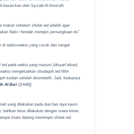
i-
hasan
-kan oleh Syu’aib Al-Arna’uth
a makan sebelum sholat ied adalah agar
eakan Nabi
r
hendak menepis persangkaan itu”
.
 di waktu-waktu yang cocok dan sangat
 ied pada waktu yang masyru’ (disyari’atkan)
waktu mengeluarkan shodaqoh ied fithri
oh kurban setelah disembelih. Jadi, keduanya
th Al-Bari
(2/448)]
ah yang dilakukan pada dua hari raya kaum
h, bahkan terus dilakukan dengan suara keras
r sampai imam datang memimpin sholat ied.