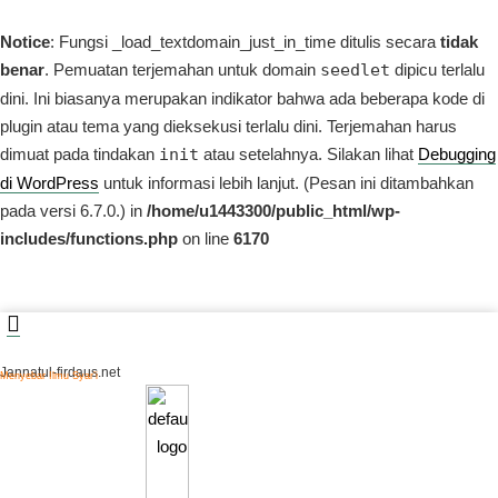
Notice
: Fungsi _load_textdomain_just_in_time ditulis secara
tidak
benar
. Pemuatan terjemahan untuk domain
seedlet
dipicu terlalu
dini. Ini biasanya merupakan indikator bahwa ada beberapa kode di
plugin atau tema yang dieksekusi terlalu dini. Terjemahan harus
dimuat pada tindakan
init
atau setelahnya. Silakan lihat
Debugging
di WordPress
untuk informasi lebih lanjut. (Pesan ini ditambahkan
pada versi 6.7.0.) in
/home/u1443300/public_html/wp-
includes/functions.php
on line
6170
Jannatul-firdaus.net
Menyebar Ilmu Syar’i