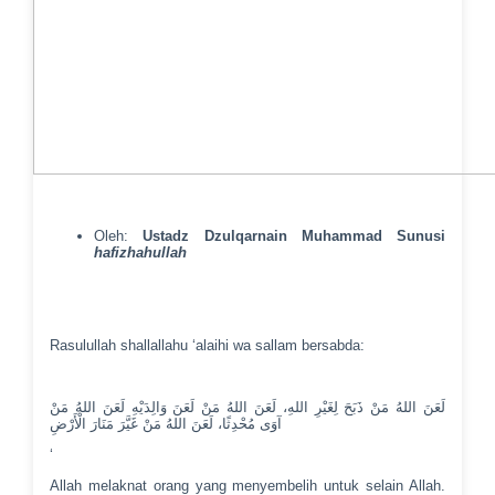
Oleh:
Ustadz Dzulqarnain Muhammad Sunusi
hafizhahullah
Rasulullah shallallahu ‘alaihi wa sallam bersabda:
لَعَنَ اللهُ مَنْ ذَبَحَ لِغَيْرِ اللهِ، لَعَنَ اللهُ مَنْ لَعَنَ وَالِدَيْهِ لَعَنَ اللهُ مَنْ
آوَى مُحْدِثًا، لَعَنَ اللهُ مَنْ غَيَّرَ مَنَارَ الْأَرْضِ
‘
Allah melaknat orang yang menyembelih untuk selain Allah.