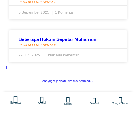
BACA SELENGKAPNYA »
5 September 2025
1 Komentar
Beberapa Hukum Seputar Muharram
BACA SELENGKAPNYA »
29 Juni 2025
Tidak ada komentar
copyright jannatul-firdaus.net@2022
Artikel
Beranda
Tanya Ustad
Donasi
Kajian