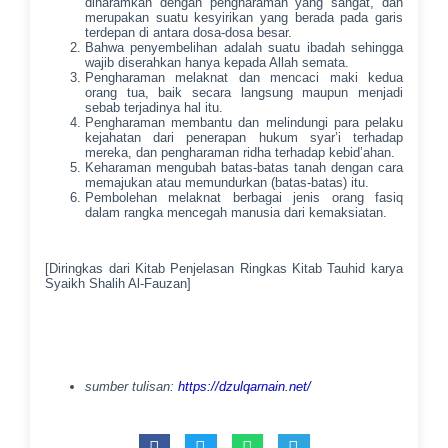
diharamkan dengan pengharaman yang sangat, dan
merupakan suatu kesyirikan yang berada pada garis
terdepan di antara dosa-dosa besar.
Bahwa penyembelihan adalah suatu ibadah sehingga
wajib diserahkan hanya kepada Allah semata.
Pengharaman melaknat dan mencaci maki kedua
orang tua, baik secara langsung maupun menjadi
sebab terjadinya hal itu.
Pengharaman membantu dan melindungi para pelaku
kejahatan dari penerapan hukum syar’i terhadap
mereka, dan pengharaman ridha terhadap kebid’ahan.
Keharaman mengubah batas-batas tanah dengan cara
memajukan atau memundurkan (batas-batas) itu.
Pembolehan melaknat berbagai jenis orang fasiq
dalam rangka mencegah manusia dari kemaksiatan.
[Diringkas dari Kitab Penjelasan Ringkas Kitab Tauhid karya
Syaikh Shalih Al-Fauzan]
sumber tulisan:
https://dzulqarnain.net/