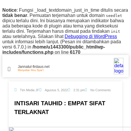
Notice
: Fungsi _load_textdomain_just_in_time ditulis secara
tidak benar
. Pemuatan terjemahan untuk domain
seedlet
dipicu terlalu dini. Ini biasanya merupakan indikator bahwa
ada beberapa kode di plugin atau tema yang dieksekusi
terlalu dini. Terjemahan harus dimuat pada tindakan
init
atau setelahnya. Silakan lihat
Debugging di WordPress
untuk informasi lebih lanjut. (Pesan ini ditambahkan pada
versi 6.7.0.) in
/home/u1443300/public_html/wp-
includes/functions.php
on line
6170
Jannatul-firdaus.net
Menyebar Ilmu Syar’i
Tim Media JF
Agustus 5, 2022
2:31 pm
No Comments
INTISARI TAUHID : EMPAT SIFAT
TERLAKNAT