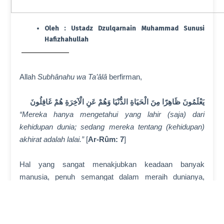
Oleh :
Ustadz Dzulqarnain Muhammad Sunusi
Hafizhahullah
Allah
Subhânahu wa Ta’âlâ
berfirman,
يَعْلَمُونَ ظَاهِرًا مِنَ الْحَيَاةِ الدُّنْيَا وَهُمْ عَنِ الْآخِرَةِ هُمْ غَافِلُونَ
“Mereka hanya mengetahui yang lahir (saja) dari
kehidupan dunia; sedang mereka tentang (kehidupan)
akhirat adalah lalai.”
[
Ar-Rûm: 7
]
Hal yang sangat menakjubkan keadaan banyak
manusia, penuh semangat dalam meraih dunianya,
melengkapi diri dengan berbagai pengetahuan dalam
meraup keuntungan, mengampu berbagai bisnis sebagai
bekal kehidupan, rela berkorban waktu berbulan-bulan,