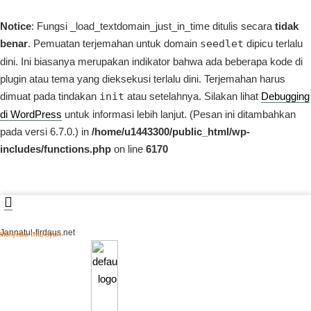
Notice
: Fungsi _load_textdomain_just_in_time ditulis secara
tidak
benar
. Pemuatan terjemahan untuk domain
seedlet
dipicu terlalu
dini. Ini biasanya merupakan indikator bahwa ada beberapa kode di
plugin atau tema yang dieksekusi terlalu dini. Terjemahan harus
dimuat pada tindakan
init
atau setelahnya. Silakan lihat
Debugging
di WordPress
untuk informasi lebih lanjut. (Pesan ini ditambahkan
pada versi 6.7.0.) in
/home/u1443300/public_html/wp-
includes/functions.php
on line
6170
Jannatul-firdaus.net
Menyebar Ilmu Syar’i