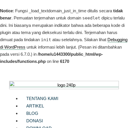
Notice
: Fungsi _load_textdomain_just_in_time ditulis secara
tidak
benar
. Pemuatan terjemahan untuk domain
seedlet
dipicu terlalu
dini. Ini biasanya merupakan indikator bahwa ada beberapa kode di
plugin atau tema yang dieksekusi terlalu dini. Terjemahan harus
dimuat pada tindakan
init
atau setelahnya. Silakan lihat
Debugging
di WordPress
untuk informasi lebih lanjut. (Pesan ini ditambahkan
pada versi 6.7.0.) in
/home/u1443300/public_html/wp-
includes/functions.php
on line
6170
TENTANG KAMI
ARTIKEL
BLOG
DONASI