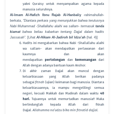
yakni Quraisy untuk menyampaikan agama kepada
manusia seluruhnya.
Al-Imam Al-Hafizh Ibnu Rajab Al-Hanbaliy
-rahimahullah-
berkata,
“Diantara perkara yang menunjukkan bahwa terutusnya
Nabi Muhammad -Shallallahu alaihi wa sallam- termasuk
tanda
kiamat
bahwa beliau kabarkan tentang Dajjal dalam hadits
Jassasah”.
[Lihat
Al-Hikam Al-Jadiroh bil Idza’ah
(hal. 4)]
Hadits ini mengabarkan bahwa Nabi -Shallallahu alaihi
wa sallam- akan mendapatkan perlawanan dari
kaumnya dan akan
mendapatkan
pertolongan
dan
kemenangan
dari
Allah dengan adanya bantuan kaum Anshor.
Di akhir zaman Dajjal akan muncul dengan
keluarbiasaan yang Allah berikan padanya
sebagai
fitnah
(ujian) keimanan bagi manusia. Diantara
keluarbiasaannya, ia mampu mengelilingi semua
negeri, kecuali Makkah dan Madinah dalam waktu
40
hari.
Tujuannya untuk memurtadkan manusia!! Maka
berlindunglah kepada Allah dari fitnah
Dajjal.
Allahumma na’udzu bika min fitnatid dajjal.