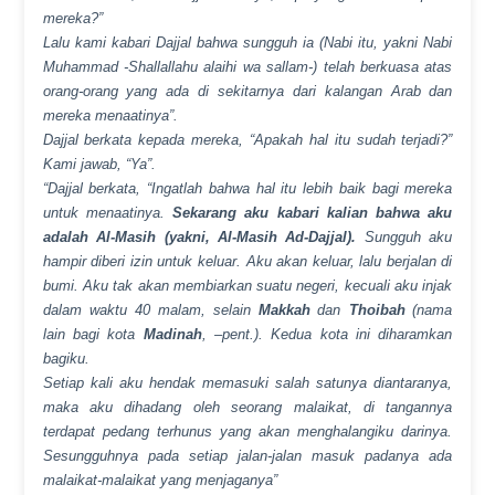
mereka?”
Lalu kami kabari Dajjal bahwa sungguh ia (Nabi itu, yakni Nabi
Muhammad -Shallallahu alaihi wa sallam-) telah berkuasa atas
orang-orang yang ada di sekitarnya dari kalangan Arab dan
mereka menaatinya”.
Dajjal berkata kepada mereka, “Apakah hal itu sudah terjadi?”
Kami jawab, “Ya”.
“Dajjal berkata, “Ingatlah bahwa hal itu lebih baik bagi mereka
untuk menaatinya.
Sekarang aku kabari kalian bahwa aku
adalah Al-Masih (yakni, Al-Masih Ad-Dajjal).
Sungguh aku
hampir diberi izin untuk keluar. Aku akan keluar, lalu berjalan di
bumi. Aku tak akan membiarkan suatu negeri, kecuali aku injak
dalam waktu 40 malam, selain
Makkah
dan
Thoibah
(nama
lain bagi kota
Madinah
, –pent.). Kedua kota ini diharamkan
bagiku.
Setiap kali aku hendak memasuki salah satunya diantaranya,
maka aku dihadang oleh seorang malaikat, di tangannya
terdapat pedang terhunus yang akan menghalangiku darinya.
Sesungguhnya pada setiap jalan-jalan masuk padanya ada
malaikat-malaikat yang menjaganya”