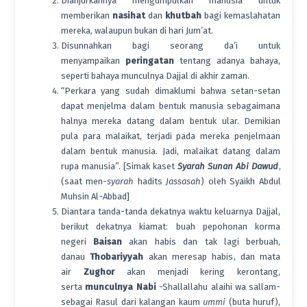
Dianjurkannya mengumpulkan manusia untuk
memberikan
nasihat
dan
khutbah
bagi kemaslahatan
mereka, walaupun bukan di hari Jum’at.
Disunnahkan bagi seorang da’i untuk
menyampaikan
peringatan
tentang adanya bahaya,
seperti bahaya munculnya Dajjal di akhir zaman.
“Perkara yang sudah dimaklumi bahwa setan-setan
dapat menjelma dalam bentuk manusia sebagaimana
halnya mereka datang dalam bentuk ular. Demikian
pula para malaikat, terjadi pada mereka penjelmaan
dalam bentuk manusia. Jadi, malaikat datang dalam
rupa manusia”. [Simak kaset
Syarah Sunan Abi Dawud
,
(saat men-
syarah
hadits
Jassasah
) oleh Syaikh Abdul
Muhsin Al-Abbad]
Diantara tanda-tanda dekatnya waktu keluarnya Dajjal,
berikut dekatnya kiamat: buah pepohonan korma
negeri
Baisan
akan habis dan tak lagi berbuah,
danau
Thobariyyah
akan meresap habis, dan mata
air
Zughor
akan menjadi kering kerontang,
serta
munculnya Nabi
-Shallallahu alaihi wa sallam-
sebagai Rasul dari kalangan kaum
ummi
(buta huruf),