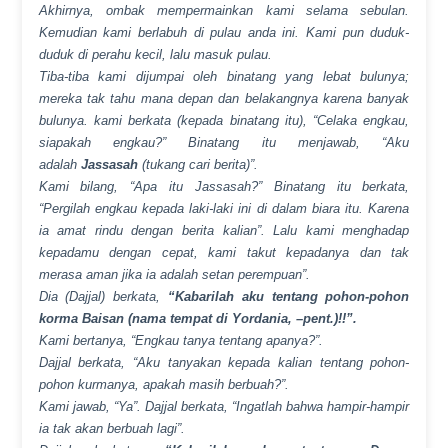
Akhirnya, ombak mempermainkan kami selama sebulan.
Kemudian kami berlabuh di pulau anda ini. Kami pun duduk-
duduk di perahu kecil, lalu masuk pulau.
Tiba-tiba kami dijumpai oleh binatang yang lebat bulunya;
mereka tak tahu mana depan dan belakangnya karena banyak
bulunya. kami berkata (kepada binatang itu), “Celaka engkau,
siapakah engkau?” Binatang itu menjawab, “Aku
adalah
Jassasah
(tukang cari berita)”.
Kami bilang, “Apa itu Jassasah?” Binatang itu berkata,
“Pergilah engkau kepada laki-laki ini di dalam biara itu. Karena
ia amat rindu dengan berita kalian”. Lalu kami menghadap
kepadamu dengan cepat, kami takut kepadanya dan tak
merasa aman jika ia adalah setan perempuan”.
Dia (Dajjal) berkata,
“Kabarilah aku tentang pohon-pohon
korma Baisan (nama tempat di Yordania, –pent.)!!”.
Kami bertanya, “Engkau tanya tentang apanya?”.
Dajjal berkata, “Aku tanyakan kepada kalian tentang pohon-
pohon kurmanya, apakah masih berbuah?”.
Kami jawab, “Ya”. Dajjal berkata, “Ingatlah bahwa hampir-hampir
ia tak akan berbuah lagi”.