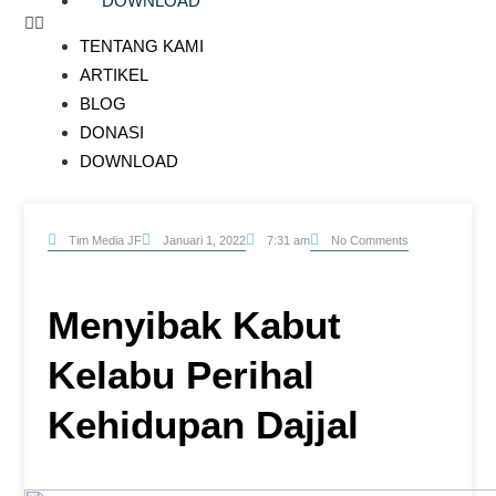
DOWNLOAD
TENTANG KAMI
ARTIKEL
BLOG
DONASI
DOWNLOAD
Tim Media JF
Januari 1, 2022
No Comments
7:31 am
Menyibak Kabut
Kelabu Perihal
Kehidupan Dajjal