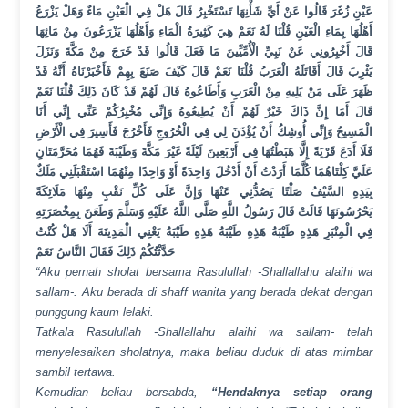
عَيْنِ زُغَرَ قَالُوا عَنْ أَيِّ شَأْنِهَا تَسْتَخْبِرُ قَالَ هَلْ فِي الْعَيْنِ مَاءٌ وَهَلْ يَزْرَعُ
أَهْلُهَا بِمَاءِ الْعَيْنِ قُلْنَا لَهُ نَعَمْ هِيَ كَثِيرَةُ الْمَاءِ وَأَهْلُهَا يَزْرَعُونَ مِنْ مَائِهَا
قَالَ أَخْبِرُونِي عَنْ نَبِيِّ الْأُمِّيِّينَ مَا فَعَلَ قَالُوا قَدْ خَرَجَ مِنْ مَكَّةَ وَنَزَلَ
يَثْرِبَ قَالَ أَقَاتَلَهُ الْعَرَبُ قُلْنَا نَعَمْ قَالَ كَيْفَ صَنَعَ بِهِمْ فَأَخْبَرْنَاهُ أَنَّهُ قَدْ
ظَهَرَ عَلَى مَنْ يَلِيهِ مِنْ الْعَرَبِ وَأَطَاعُوهُ قَالَ لَهُمْ قَدْ كَانَ ذَلِكَ قُلْنَا نَعَمْ
قَالَ أَمَا إِنَّ ذَاكَ خَيْرٌ لَهُمْ أَنْ يُطِيعُوهُ وَإِنِّي مُخْبِرُكُمْ عَنِّي إِنِّي أَنَا
الْمَسِيحُ وَإِنِّي أُوشِكُ أَنْ يُؤْذَنَ لِي فِي الْخُرُوجِ فَأَخْرُجَ فَأَسِيرَ فِي الْأَرْضِ
فَلَا أَدَعَ قَرْيَةً إِلَّا هَبَطْتُهَا فِي أَرْبَعِينَ لَيْلَةً غَيْرَ مَكَّةَ وَطَيْبَةَ فَهُمَا مُحَرَّمَتَانِ
عَلَيَّ كِلْتَاهُمَا كُلَّمَا أَرَدْتُ أَنْ أَدْخُلَ وَاحِدَةً أَوْ وَاحِدًا مِنْهُمَا اسْتَقْبَلَنِي مَلَكٌ
بِيَدِهِ السَّيْفُ صَلْتًا يَصُدُّنِي عَنْهَا وَإِنَّ عَلَى كُلِّ نَقْبٍ مِنْهَا مَلَائِكَةً
يَحْرُسُونَهَا قَالَتْ قَالَ رَسُولُ اللَّهِ صَلَّى اللَّهُ عَلَيْهِ وَسَلَّمَ وَطَعَنَ بِمِخْصَرَتِهِ
فِي الْمِنْبَرِ هَذِهِ طَيْبَةُ هَذِهِ طَيْبَةُ هَذِهِ طَيْبَةُ يَعْنِي الْمَدِينَةَ أَلَا هَلْ كُنْتُ
حَدَّثْتُكُمْ ذَلِكَ فَقَالَ النَّاسُ نَعَمْ
“Aku pernah sholat bersama Rasulullah -Shallallahu alaihi wa
sallam-. Aku berada di shaff wanita yang berada dekat dengan
punggung kaum lelaki.
Tatkala Rasulullah -Shallallahu alaihi wa sallam- telah
menyelesaikan sholatnya, maka beliau duduk di atas mimbar
sambil tertawa.
Kemudian beliau bersabda,
“Hendaknya setiap orang