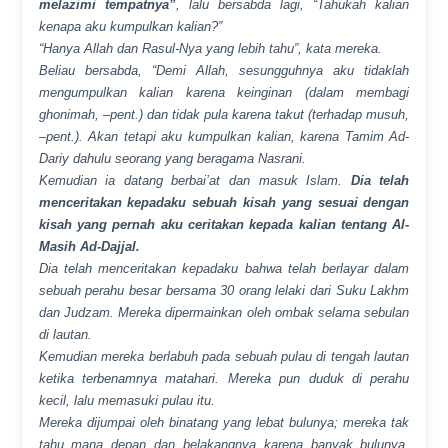
melazimi tempatnya”
, lalu bersabda lagi, “Tahukah kalian
kenapa aku kumpulkan kalian?”
“Hanya Allah dan Rasul-Nya yang lebih tahu”, kata mereka.
Beliau bersabda, “Demi Allah, sesungguhnya aku tidaklah
mengumpulkan kalian karena keinginan (dalam membagi
ghonimah, –pent.) dan tidak pula karena takut (terhadap musuh,
–pent.). Akan tetapi aku kumpulkan kalian, karena Tamim Ad-
Dariy dahulu seorang yang beragama Nasrani.
Kemudian ia datang berbai’at dan masuk Islam.
Dia telah
menceritakan kepadaku sebuah kisah yang sesuai dengan
kisah yang pernah aku ceritakan kepada kalian tentang Al-
Masih Ad-Dajjal.
Dia telah menceritakan kepadaku bahwa telah berlayar dalam
sebuah perahu besar bersama 30 orang lelaki dari Suku Lakhm
dan Judzam. Mereka dipermainkan oleh ombak selama sebulan
di lautan.
Kemudian mereka berlabuh pada sebuah pulau di tengah lautan
ketika terbenamnya matahari. Mereka pun duduk di perahu
kecil, lalu memasuki pulau itu.
Mereka dijumpai oleh binatang yang lebat bulunya; mereka tak
tahu mana depan dan belakangnya karena banyak bulunya.