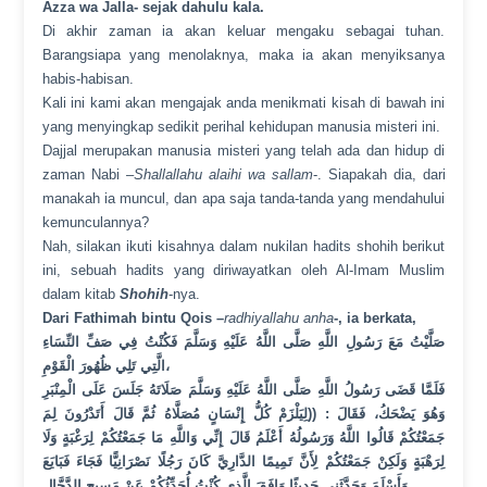
Azza wa Jalla- sejak dahulu kala.
Di akhir zaman ia akan keluar mengaku sebagai tuhan.
Barangsiapa yang menolaknya, maka ia akan menyiksanya
habis-habisan.
Kali ini kami akan mengajak anda menikmati kisah di bawah ini
yang menyingkap sedikit perihal kehidupan manusia misteri ini.
Dajjal merupakan manusia misteri yang telah ada dan hidup di
zaman Nabi –
Shallallahu alaihi wa sallam
-. Siapakah dia, dari
manakah ia muncul, dan apa saja tanda-tanda yang mendahului
kemunculannya?
Nah, silakan ikuti kisahnya dalam nukilan hadits shohih berikut
ini, sebuah hadits yang diriwayatkan oleh Al-Imam Muslim
dalam kitab
Shohih
-nya.
Dari
Fathimah bintu Qois
–
radhiyallahu anha
-, ia berkata,
صَلَّيْتُ مَعَ رَسُولِ اللَّهِ صَلَّى اللَّهُ عَلَيْهِ وَسَلَّمَ فَكُنْتُ فِي صَفِّ النِّسَاءِ
الَّتِي تَلِي ظُهُورَ الْقَوْمِ،
فَلَمَّا قَضَى رَسُولُ اللَّهِ صَلَّى اللَّهُ عَلَيْهِ وَسَلَّمَ صَلَاتَهُ جَلَسَ عَلَى الْمِنْبَرِ
وَهُوَ يَضْحَكُ، فَقَالَ : ((لِيَلْزَمْ كُلُّ إِنْسَانٍ مُصَلَّاهُ ثُمَّ قَالَ أَتَدْرُونَ لِمَ
جَمَعْتُكُمْ قَالُوا اللَّهُ وَرَسُولُهُ أَعْلَمُ قَالَ إِنِّي وَاللَّهِ مَا جَمَعْتُكُمْ لِرَغْبَةٍ وَلَا
لِرَهْبَةٍ وَلَكِنْ جَمَعْتُكُمْ لِأَنَّ تَمِيمًا الدَّارِيَّ كَانَ رَجُلًا نَصْرَانِيًّا فَجَاءَ فَبَايَعَ
وَأَسْلَمَ وَحَدَّثَنِي حَدِيثًا وَافَقَ الَّذِي كُنْتُ أُحَدِّثُكُمْ عَنْ مَسِيحِ الدَّجَّالِ