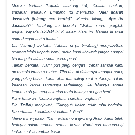
Mereka berkata (kepada binatang itu), “Celaka engkau,
siapakah engkau?” Binatang itu menjawab,
“Aku adalah
Jassasah (tukang cari berita)”.
Mereka bilang,
“Apa itu
Jassasah?”
Binatang itu berkata, “Wahai kaum, pergilah
engkau kepada laki-laki ini di dalam biara itu. Karena ia amat
rindu dengan berita kalian”.
Dia (
Tamim
) berkata, “Tatkala ia (si binatang) menyebutkan
seorang lelaki kepada kami, maka kami khawatir jangan sampai
binatang itu adalah setan perempuan”.
Tamim berkata, “Kami pun pergi dengan cepat sampai kami
memasuki istana tersebut. Tiba-tiba di dalamnya terdapat orang
yang paling besar kami lihat dan paling kuat ikatannya dalam
keadaan kedua tangannya terbelenggu ke lehernya antara
kedua lututnya sampai kedua mata kakinya dengan besi”.
Kami katakan, “Celaka engkau, siapakah engkau?”
Dia (
Dajjal
) menjawab, “Sungguh kalian telah tahu beritaku.
Kabarkanlah kepadaku siapakah kalian?”
Mereka menjawab, “Kami adalah orang-orang Arab. Kami telah
berlayar dalam sebuah perahu besar. Kami pun mengarungi
lautan saat berombak besar.