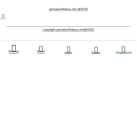
jannatul-firdaus.net @2018
copyright jannatul-firdaus.net@2022
Beranda
Artikel
Donasi
Tanya Ustad
Kajian