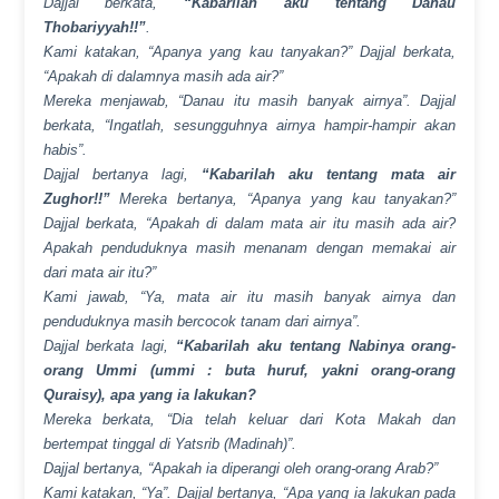
Dajjal berkata,
“Kabarilah aku tentang Danau
Thobariyyah!!”
.
Kami katakan, “Apanya yang kau tanyakan?” Dajjal berkata,
“Apakah di dalamnya masih ada air?”
Mereka menjawab, “Danau itu masih banyak airnya”. Dajjal
berkata, “Ingatlah, sesungguhnya airnya hampir-hampir akan
habis”.
Dajjal bertanya lagi,
“Kabarilah aku tentang mata air
Zughor!!”
Mereka bertanya, “Apanya yang kau tanyakan?”
Dajjal berkata, “Apakah di dalam mata air itu masih ada air?
Apakah penduduknya masih menanam dengan memakai air
dari mata air itu?”
Kami jawab, “Ya, mata air itu masih banyak airnya dan
penduduknya masih bercocok tanam dari airnya”.
Dajjal berkata lagi,
“Kabarilah aku tentang Nabinya orang-
orang Ummi (ummi : buta huruf, yakni orang-orang
Quraisy), apa yang ia lakukan?
Mereka berkata, “Dia telah keluar dari Kota Makah dan
bertempat tinggal di Yatsrib (Madinah)”.
Dajjal bertanya, “Apakah ia diperangi oleh orang-orang Arab?”
Kami katakan, “Ya”. Dajjal bertanya, “Apa yang ia lakukan pada