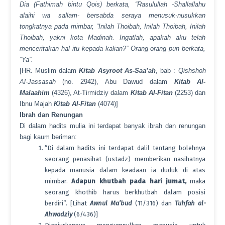
Dia (Fathimah bintu Qois) berkata, “Rasulullah -Shallallahu
alaihi wa sallam- bersabda seraya menusuk-nusukkan
tongkatnya pada mimbar, “Inilah Thoibah, Inilah Thoibah, Inilah
Thoibah, yakni kota Madinah. Ingatlah, apakah aku telah
menceritakan hal itu kepada kalian?” Orang-orang pun berkata,
“Ya”.
[HR. Muslim dalam
Kitab Asyroot As-Saa’ah
, bab :
Qishshoh
Al-Jassasah
(no. 2942), Abu Dawud dalam
Kitab Al-
Malaahim
(4326), At-Tirmidziy dalam
Kitab Al-Fitan
(2253) dan
Ibnu Majah
Kitab Al-Fitan
(4074)]
Ibrah dan Renungan
Di dalam hadits mulia ini terdapat banyak ibrah dan renungan
bagi kaum beriman:
“Di dalam hadits ini terdapat dalil tentang bolehnya
seorang penasihat (ustadz) memberikan nasihatnya
kepada manusia dalam keadaan ia duduk di atas
mimbar.
Adapun khutbah pada hari jumat,
maka
seorang khothib harus berkhutbah dalam posisi
berdiri”. [Lihat
Awnul Ma’bud
(11/316) dan
Tuhfah al-
Ahwadziy
(6/436)]