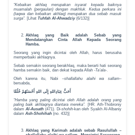
“Kebaikan akhlaq merupakan isyarat kepada baiknya
muamalah (pergaulan) dengan makhluk. Kedua perkara ini
(taqwa dan kebaikan akhlaq) merupakan dua sebab masuk
surga”.
[Lihat
Tuhfah Al-Ahwadziy
(6/132)]
Akhlaq yang Baik adalah Sebab yang
Mendatangkan Cinta Allah Kepada Seorang
Hamba.
Seorang yang ingin dicintai oleh Allah, harus berusaha
memperbaiki akhlaqnya.
Sebab semakin seorang berakhlaq, maka berarti hati seorang
hamba semakin baik, dan dekat kepada Allah
-Ta’ala-
.
Oleh karena itu, Nabi –
shallallahu alaihi wa sallam
–
bersabda,
أَحَبُّ عِبَادِاللهِ إِلَى اللهِ أَحْسَنُهُمْ خُلُقًا
“Hamba yang paling dicintai oleh Allah adalah orang yang
paling baik akhlaqnya diantara mereka”.
[HR. Ath-Thobroniy
dalam
Al-Ausath
(471). Di-
shohih
-kan oleh Syaikh Al-Albaniy
dalam
Ash-Shohihah
(no. 432)]
Akhlaq yang Karimah adalah sebab Rasulullah –
shallallahu alaihi wa sallam
– Mencintai Seseorang