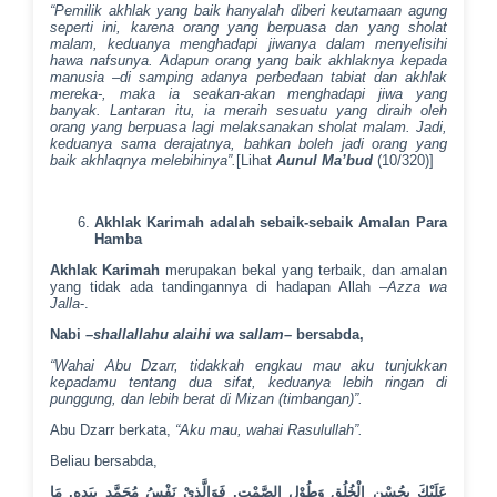
“Pemilik akhlak yang baik hanyalah diberi keutamaan agung
seperti ini, karena orang yang berpuasa dan yang sholat
malam, keduanya menghadapi jiwanya dalam menyelisihi
hawa nafsunya. Adapun orang yang baik akhlaknya kepada
manusia –di samping adanya perbedaan tabiat dan akhlak
mereka-, maka ia seakan-akan menghadapi jiwa yang
banyak. Lantaran itu, ia meraih sesuatu yang diraih oleh
orang yang berpuasa lagi melaksanakan sholat malam. Jadi,
keduanya sama derajatnya, bahkan boleh jadi orang yang
baik akhlaqnya melebihinya”.
[Lihat
Aunul Ma’bud
(10/320)]
Akhlak Karimah adalah sebaik-sebaik Amalan Para
Hamba
Akhlak Karimah
merupakan bekal yang terbaik, dan amalan
yang tidak ada tandingannya di hadapan Allah –
Azza wa
Jalla
-.
Nabi –
shallallahu alaihi wa sallam
– bersabda,
“Wahai Abu Dzarr, tidakkah engkau mau aku tunjukkan
kepadamu tentang dua sifat, keduanya lebih ringan di
punggung, dan lebih berat di Mizan (timbangan)”.
Abu Dzarr berkata,
“Aku mau, wahai Rasulullah”.
Beliau bersabda,
عَلَيْكَ بِحُسْنِ الْخُلُقِ وَطُوْلِ الصَّمْتِ, فَوَالَّذِيْ نَفْسُ مُحَمَّدٍ بِيَدِهِ, مَا