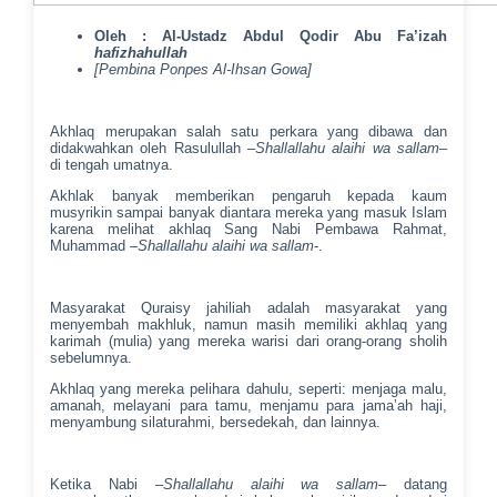
Oleh : Al-Ustadz Abdul Qodir Abu Fa’izah
hafizhahullah
[Pembina Ponpes Al-Ihsan Gowa]
Akhlaq merupakan salah satu perkara yang dibawa dan
didakwahkan oleh Rasulullah –
Shallallahu alaihi wa sallam
–
di tengah umatnya.
Akhlak banyak memberikan pengaruh kepada kaum
musyrikin sampai banyak diantara mereka yang masuk Islam
karena melihat akhlaq Sang Nabi Pembawa Rahmat,
Muhammad –
Shallallahu alaihi wa sallam
-.
Masyarakat Quraisy jahiliah adalah masyarakat yang
menyembah makhluk, namun masih memiliki akhlaq yang
karimah (mulia) yang mereka warisi dari orang-orang sholih
sebelumnya.
Akhlaq yang mereka pelihara dahulu, seperti: menjaga malu,
amanah, melayani para tamu, menjamu para jama’ah haji,
menyambung silaturahmi, bersedekah, dan lainnya.
Ketika Nabi –
Shallallahu alaihi wa sallam
– datang