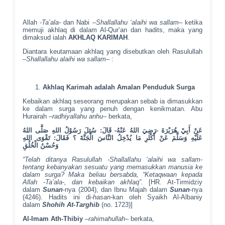
Allah
-Ta’ala-
dan Nabi –
Shallallahu ‘alaihi wa sallam
– ketika
memuji akhlaq di dalam Al-Qur’an dan hadits, maka yang
dimaksud ialah
AKHLAQ KARIMAH
.
Diantara keutamaan akhlaq yang disebutkan oleh Rasulullah
–
Shallallahu alaihi wa sallam
– :
Akhlaq Karimah adalah Amalan Penduduk Surga
Kebaikan akhlaq seseorang merupakan sebab ia dimasukkan
ke dalam surga yang penuh dengan kenikmatan. Abu
Hurairah –
radhiyallahu anhu
– berkata,
عَنْ أَبِيْ هُرَيْرَةَ -رَضِيَ اللهُ عَنْهُ- قَالَ: سُئِلَ رَسُوْلُ اللهِ صَلَّى اللهُ
عَلَيْهِ وَسَلَّمَ عَنْ أَكْثَرِ مَا يُدْخِلُ النَّاسَ الْجَنَّةَ ؟ فَقَالَ: تَقْوَى اللهِ
وَحُسْنُ الْخُلُقِ
“Telah ditanya Rasulullah -Shallallahu ‘alaihi wa sallam-
tentang kebanyakan sesuatu yang memasukkan manusia ke
dalam surga? Maka beliau bersabda, “Ketaqwaan kepada
Allah -Ta’ala-, dan kebaikan akhlaq”.
[HR. At-Tirmidziy
dalam
Sunan
-nya (2004), dan Ibnu Majah dalam
Sunan
-nya
(4246). Hadits ini di-
hasan
-kan oleh Syaikh Al-Albaniy
dalam
Shohih At-Targhib
(no. 1723)]
Al-Imam Ath-Thibiy
–
rahimahullah
– berkata,