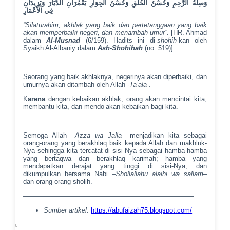
وَصِلَةُ الرَّحِمِ وَحُسْنُ الْخُلُقِ وَحُسْنُ الْجِوَارِ يَعْمُرَانِ الدِّيَارَ وَيَزِيدَانِ
فِي الْأَعْمَارِ
“Silaturahim, akhlak yang baik dan pertetanggaan yang baik
akan memperbaiki negeri, dan menambah umur”.
[HR. Ahmad
dalam
Al-Musnad
(6/159). Hadits ini di-
shohih
-kan oleh
Syaikh Al-Albaniy dalam
Ash-Shohihah
(no. 519)]
Seorang yang baik akhlaknya, negerinya akan diperbaiki, dan
umurnya akan ditambah oleh Allah
-Ta’ala-
.
K
arena
dengan kebaikan akhlak, orang akan mencintai kita,
membantu kita, dan mendo’akan kebaikan bagi kita.
Semoga Allah –
Azza wa Jalla
– menjadikan kita sebagai
orang-orang yang berakhlaq baik kepada Allah dan makhluk-
Nya sehingga kita tercatat di sisi-Nya sebagai hamba-hamba
yang bertaqwa dan berakhlaq karimah; hamba yang
mendapatkan derajat yang tinggi di sisi-Nya, dan
dikumpulkan bersama Nabi –
Shollallahu alaihi wa sallam
–
dan orang-orang sholih.
—————————————————————————–
Sumber artikel:
https://abufaizah75.blogspot.com/