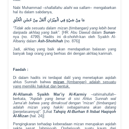
Nabi Muhammad –
shallallahu alaihi wa sallam
– mengabarkan
hal itu dalam sabdanya,
مَا مِنْ شيْءٍ فِي الْمِيْزَانِ أَثْقَلُ مِنْ حُسْنِ الْخُلُقِ
“Tidak ada sesuatu dalam mizan (timbangan) yang lebih berat
daripada akhlaq yang baik”.
[HR. Abu Dawud dalam
Sunan
-
nya (no. 4799). Hadits ini di-
shohih
-kan oleh Syaikh Al-
Albaniy dalam
Ash-Shohihah
(no. 876)]
Jadi, akhlaq yang baik akan mendapatkan balasan yang
banyak bagi orang yang berhias diri dengan akhlaq karimah.
Faedah :
Di dalam hadits ini terdapat dalil yang menetapkan aqidah
ahlus Sunnah bahwa
mizan
(timbangan) adalah sesuatu
yang memiliki hakikat dan bentuk.
Al-Allamah Syaikh Mar’iy Al-Karmiy
–
rahimahullah
–
berkata,
“Aqidah yang benar di sisi Ahlus Sunnah wal
Jama’ah bahwa yang dimaksud dengan “mizan” (timbangan)
adalah mizan yang hakiki sebagaimana akan datang
(penjelasannya)”.
[Lihat
Tahqiq Al-Burhan fi Itsbat Haqiqoh
Al-Mizan
(hal. 24)]
Pengingkaran terhadap keberadaan mizan merupakan aqidah
sekte sesat Jahmiyyah, Qodariyyah, suatu kaum dari