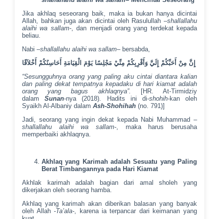
Jika akhlaq seseorang baik, maka ia bukan hanya dicintai
Allah, bahkan juga akan dicintai oleh Rasulullah –
shallallahu
alaihi wa sallam
-, dan menjadi orang yang terdekat kepada
beliau.
Nabi –
shallallahu alaihi wa sallam
– bersabda,
إِنَّ مِنْ أَحَبِّكُمْ إِلَيَّ وَأَقْرِبِكُمْ مِنِّيْ مَجْلِسًا يَوْمَ الْقِيَامَةِ أَحَاسِنُكُمْ أَخْلاَقًا
“Sesungguhnya orang yang paling aku cintai diantara kalian
dan paling dekat tempatnya kepadaku di hari kiamat adalah
orang yang bagus akhlaqnya”.
[HR. At-Tirmidziy
dalam
Sunan
-nya (2018). Hadits ini di-
shohih
-kan oleh
Syaikh Al-Albaniy dalam
Ash-Shohihah
(no. 791)]
Jadi, seorang yang ingin dekat kepada Nabi Muhammad –
shallallahu alaihi wa sallam
-, maka harus berusaha
memperbaiki akhlaqnya.
Akhlaq yang Karimah adalah Sesuatu yang Paling
Berat Timbangannya pada Hari Kiamat
Akhlak karimah adalah bagian dari amal sholeh yang
dikerjakan oleh seorang hamba.
Akhlaq yang karimah akan diberikan balasan yang banyak
oleh Allah
-Ta’ala-
, karena ia terpancar dari keimanan yang
kuat.