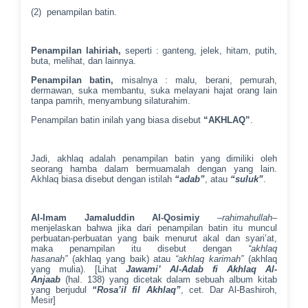
(2) penampilan batin.
Penampilan lahiriah,
seperti : ganteng, jelek, hitam, putih,
buta, melihat, dan lainnya.
Penampilan batin,
misalnya : malu, berani, pemurah,
dermawan, suka membantu, suka melayani hajat orang lain
tanpa pamrih, menyambung silaturahim.
Penampilan batin inilah yang biasa disebut
“AKHLAQ”
.
Jadi, akhlaq adalah penampilan batin yang dimiliki oleh
seorang hamba dalam bermuamalah dengan yang lain.
Akhlaq biasa disebut dengan istilah
“adab”
, atau
“suluk”
.
Al-Imam Jamaluddin Al-Qosimiy
–
rahimahullah
–
menjelaskan bahwa jika dari penampilan batin itu muncul
perbuatan-perbuatan yang baik menurut akal dan syari’at,
maka penampilan itu disebut dengan
“akhlaq
hasanah”
(akhlaq yang baik) atau
“akhlaq karimah”
(akhlaq
yang mulia). [Lihat
Jawami’
Al-Adab fi Akhlaq Al-
Anjaab
(hal. 138) yang dicetak dalam sebuah album kitab
yang berjudul
“Rosa’il fil Akhlaq”
, cet. Dar Al-Bashiroh,
Mesir]