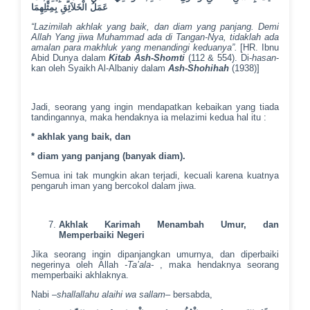
عَمَلُ الْخَلاَئِقِ بِمِثْلِهِمَا
“Lazimilah akhlak yang baik, dan diam yang panjang. Demi
Allah Yang jiwa Muhammad ada di Tangan-Nya, tidaklah ada
amalan para makhluk yang menandingi keduanya”.
[HR. Ibnu
Abid Dunya dalam
Kitab Ash-Shomti
(112 & 554). Di-
hasan
-
kan oleh Syaikh Al-Albaniy dalam
Ash-Shohihah
(1938)]
Jadi, seorang yang ingin mendapatkan kebaikan yang tiada
tandingannya, maka hendaknya ia melazimi kedua hal itu :
* akhlak yang baik, dan
* diam yang panjang (banyak diam).
Semua ini tak mungkin akan terjadi, kecuali karena kuatnya
pengaruh iman yang bercokol dalam jiwa.
Akhlak Karimah Menambah Umur, dan
Memperbaiki Negeri
Jika seorang ingin dipanjangkan umurnya, dan diperbaiki
negerinya oleh Allah
-Ta’ala-
, maka hendaknya seorang
memperbaiki akhlaknya.
Nabi –
shallallahu alaihi wa sallam
– bersabda,