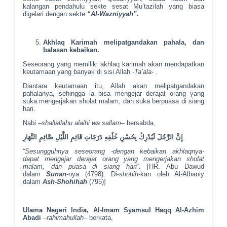
kalangan pendahulu sekte sesat Mu’tazilah yang biasa
digelari dengan sekte
“Al-Wazniyyah”.
Akhlaq Karimah melipatgandakan pahala, dan
balasan kebaikan.
Seseorang yang memiliki akhlaq karimah akan mendapatkan
keutamaan yang banyak di sisi Allah
-Ta’ala-
.
Diantara keutamaan itu, Allah akan melipatgandakan
pahalanya, sehingga ia bisa mengejar derajat orang yang
suka mengerjakan sholat malam, dan suka berpuasa di siang
hari.
Nabi –
shallallahu alaihi wa sallam
– bersabda,
إِنَّ الرَّجُلَ لَيُدْرِكُ بِحُسْنِ خُلُقِهِ دَرَجَاتِ قَائِمِ اللَّيْلِ صَّائِمِ النَّهَارِ
“Sesungguhnya seseorang -dengan kebaikan akhlaqnya-
dapat mengejar derajat orang yang mengerjakan sholat
malam, dan puasa di siang hari”.
[HR. Abu Dawud
dalam
Sunan
-nya (4798). Di-
shohih
-kan oleh Al-Albaniy
dalam
Ash-Shohihah
(795)]
Ulama Negeri India, Al-Imam Syamsul Haqq Al-Azhim
Abadi
–
rahimahullah
– berkata,