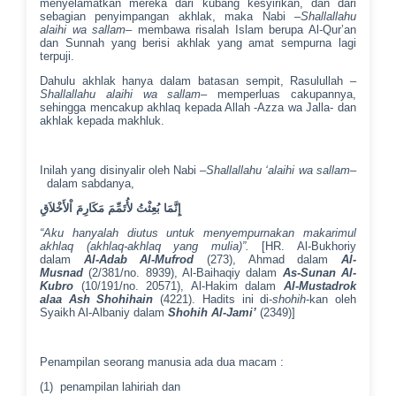
menyelamatkan mereka dari kubang kesyirikan, dan dari
sebagian penyimpangan akhlak, maka Nabi –
Shallallahu
alaihi wa sallam
– membawa risalah Islam berupa Al-Qur’an
dan Sunnah yang berisi akhlak yang amat sempurna lagi
terpuji.
Dahulu akhlak hanya dalam batasan sempit, Rasulullah –
Shallallahu alaihi wa sallam
– memperluas cakupannya,
sehingga mencakup akhlaq kepada Allah -Azza wa Jalla- dan
akhlak kepada makhluk.
Inilah yang disinyalir oleh Nabi –
Shallallahu ‘alaihi wa sallam
–
dalam sabdanya,
إِنَّمَا بُعِثْتُ لأُتَمِّمَ مَكَارِمَ اْلأَخْلاَقِ
“Aku hanyalah diutus untuk menyempurnakan makarimul
akhlaq (akhlaq-akhlaq yang mulia)”.
[HR. Al-Bukhoriy
dalam
Al-Adab Al-Mufrod
(273), Ahmad dalam
Al-
Musnad
(2/381/no. 8939), Al-Baihaqiy dalam
As-Sunan Al-
Kubro
(10/191/no. 20571), Al-Hakim dalam
Al-Mustadrok
alaa Ash Shohihain
(4221). Hadits ini di-
shohih
-kan oleh
Syaikh Al-Albaniy dalam
Shohih Al-Jami’
(2349)]
Penampilan seorang manusia ada dua macam :
(1) penampilan lahiriah dan