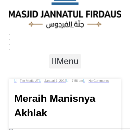
Bagikan...
Menu
Tim Media JF
Januari 1, 2022
7:58 am
No Comments
Meraih
Manisnya
Akhlak