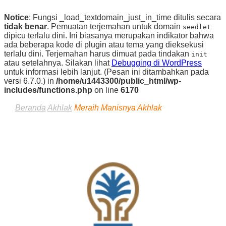
Notice
: Fungsi _load_textdomain_just_in_time ditulis secara
tidak benar
. Pemuatan terjemahan untuk domain
seedlet
dipicu terlalu dini. Ini biasanya merupakan indikator bahwa
ada beberapa kode di plugin atau tema yang dieksekusi
terlalu dini. Terjemahan harus dimuat pada tindakan
init
atau setelahnya. Silakan lihat
Debugging di WordPress
untuk informasi lebih lanjut. (Pesan ini ditambahkan pada
versi 6.7.0.) in
/home/u1443300/public_html/wp-
includes/functions.php
on line
6170
Beranda
Akhlak
Meraih Manisnya Akhlak