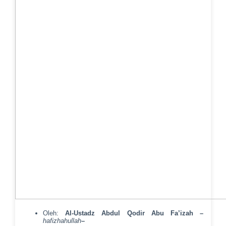
Oleh:
Al-Ustadz Abdul Qodir Abu Fa’izah –
hafizhahullah
–