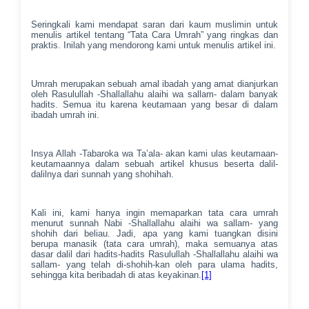
Seringkali kami mendapat saran dari kaum muslimin untuk
menulis artikel tentang “Tata Cara Umrah” yang ringkas dan
praktis. Inilah yang mendorong kami untuk menulis artikel ini.
Umrah merupakan sebuah amal ibadah yang amat dianjurkan
oleh Rasulullah -Shallallahu alaihi wa sallam- dalam banyak
hadits. Semua itu karena keutamaan yang besar di dalam
ibadah umrah ini.
Insya Allah -Tabaroka wa Ta’ala- akan kami ulas keutamaan-
keutamaannya dalam sebuah artikel khusus beserta dalil-
dalilnya dari sunnah yang shohihah.
Kali ini, kami hanya ingin memaparkan tata cara umrah
menurut sunnah Nabi -Shallallahu alaihi wa sallam- yang
shohih dari beliau. Jadi, apa yang kami tuangkan disini
berupa manasik (tata cara umrah), maka semuanya atas
dasar dalil dari hadits-hadits Rasulullah -Shallallahu alaihi wa
sallam- yang telah di-shohih-kan oleh para ulama hadits,
sehingga kita beribadah di atas keyakinan.
[1]