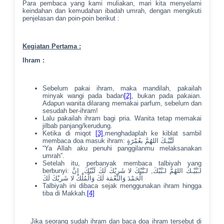
Para pembaca yang kami muliakan, mari kita menyelami
keindahan dan kemudahan ibadah umrah, dengan mengikuti
penjelasan dan poin-poin berikut :
Kegiatan Pertama :
Ihram :
Sebelum pakai ihram, maka mandilah, pakailah
minyak wangi pada badan
[2]
, bukan pada pakaian.
Adapun wanita dilarang memakai parfum, sebelum dan
sesudah ber-ihram!
Lalu pakailah ihram bagi pria. Wanita tetap memakai
jilbab panjang/kerudung.
Ketika di miqot
[3]
,menghadaplah ke kiblat sambil
membaca doa masuk ihram: لَبََّيْـكَ اللهُمَّ بعُمْرَََةٍ
“Ya Allah aku penuhi panggilanmu melaksanakan
umrah”.
Setelah itu, perbanyak membaca talbiyah yang
berbunyi: لـَبَّيْـكَ اللهُمَّ لـَبَّيْكَ, لـَبََّيْكَ لا شَريْكَ لَكَ لَبَّيْكَ, إِنَّ
الْحَمْدَ وَالنِّعْمَة لَكَ وَالْمُلْكَ لا شَريْكَ لَكَ
Talbiyah ini dibaca sejak menggunakan ihram hingga
tiba di Makkah.
[4]
Jika seorang sudah ihram dan baca doa ihram tersebut di