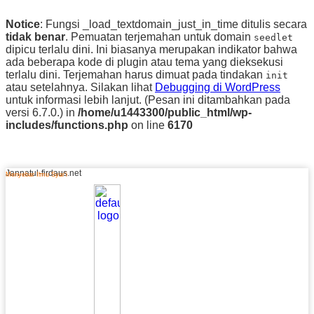
Notice
: Fungsi _load_textdomain_just_in_time ditulis secara
tidak benar
. Pemuatan terjemahan untuk domain
seedlet
dipicu terlalu dini. Ini biasanya merupakan indikator bahwa
ada beberapa kode di plugin atau tema yang dieksekusi
terlalu dini. Terjemahan harus dimuat pada tindakan
init
atau setelahnya. Silakan lihat
Debugging di WordPress
untuk informasi lebih lanjut. (Pesan ini ditambahkan pada
versi 6.7.0.) in
/home/u1443300/public_html/wp-
includes/functions.php
on line
6170
Jannatul-firdaus.net
Menyebar Ilmu Syar’i