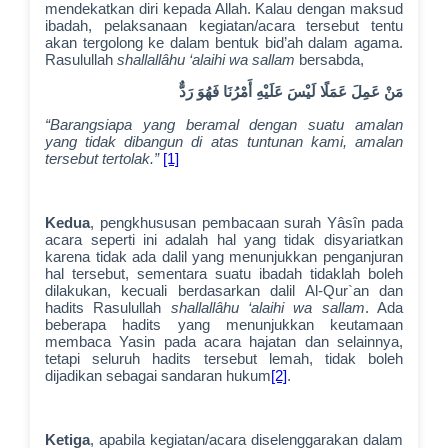
mendekatkan diri kepada Allah. Kalau dengan maksud
ibadah, pelaksanaan kegiatan/acara tersebut tentu
akan tergolong ke dalam bentuk bid’ah dalam agama.
Rasulullah
shallallâhu ‘alaihi wa sallam
bersabda,
مَنْ عَمِلَ عَمَلًا لَيْسَ عَلَيْهِ أَمْرُنَا فَهُوَ رَدٌّ
“Barangsiapa yang beramal dengan suatu amalan
yang tidak dibangun di atas tuntunan kami, amalan
tersebut tertolak.”
[1]
Kedua
, pengkhususan pembacaan surah Yâsîn pada
acara seperti ini adalah hal yang tidak disyariatkan
karena tidak ada dalil yang menunjukkan penganjuran
hal tersebut, sementara suatu ibadah tidaklah boleh
dilakukan, kecuali berdasarkan dalil Al-Qur`an dan
hadits Rasulullah
shallallâhu ‘alaihi wa sallam
. Ada
beberapa hadits yang menunjukkan keutamaan
membaca Yasin pada acara hajatan dan selainnya,
tetapi seluruh hadits tersebut lemah, tidak boleh
dijadikan sebagai sandaran hukum
[2]
.
Ketiga
, apabila kegiatan/acara diselenggarakan dalam