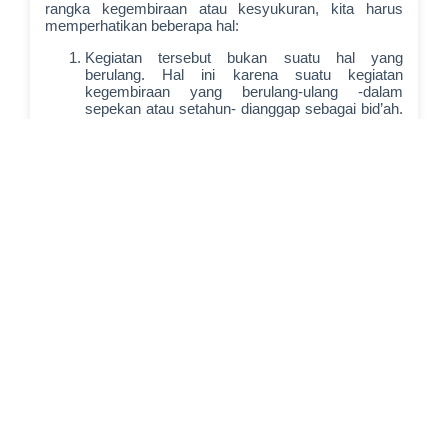
rangka kegembiraan atau kesyukuran, kita harus
memperhatikan beberapa hal:
Kegiatan tersebut bukan suatu hal yang
berulang. Hal ini karena suatu kegiatan
kegembiraan yang berulang-ulang -dalam
sepekan atau setahun- dianggap sebagai bid’ah.
Dimaklumi bahwa hari raya menurut Islam
hanyalah tiga hari: hari Jum’at, hari Idul Fitri, dan
hari Idul Adha. Selain ketiga hari itu adalah
perayaan yang dianggap bid’ah dalam agama.
Tidak boleh berlebihan dan mubadzir dalam
kegiatan kegembiraan tersebut. Allah
‘Azza wa
Jalla
berfirman,
وَلَا تُبَذِّرْ تَبْذِيرًا. إِنَّ الْمُبَذِّرِينَ كَانُوا إِخْوَانَ الشَّيَاطِينِ وَكَانَ
الشَّيْطَانُ لِرَبِّهِ كَفُورًا.
“Dan janganlah kamu menghambur-hamburkan
(hartamu) secara boros.Sesungguhnya pemboros-
pemboros itu adalah saudara-saudara syait
han
,
sementara syait
han itu sangat ingkar
kepada
Rabbnya.
”
[
Al-Isrâ`: 26-27
]
Dilakukan dalam kadar dan jumlah yang wajar,
bukan seperti pesta yang menghadirkan ratusan
orang.