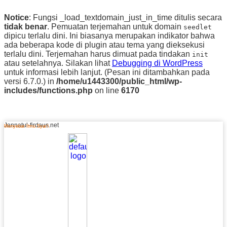
Notice
: Fungsi _load_textdomain_just_in_time ditulis secara
tidak benar
. Pemuatan terjemahan untuk domain
seedlet
dipicu terlalu dini. Ini biasanya merupakan indikator bahwa
ada beberapa kode di plugin atau tema yang dieksekusi
terlalu dini. Terjemahan harus dimuat pada tindakan
init
atau setelahnya. Silakan lihat
Debugging di WordPress
untuk informasi lebih lanjut. (Pesan ini ditambahkan pada
versi 6.7.0.) in
/home/u1443300/public_html/wp-
includes/functions.php
on line
6170
Jannatul-firdaus.net
Menyebar Ilmu Syar’i