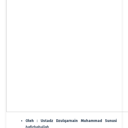
Oleh :
Ustadz Dzulqarnain Muhammad Sunusi
hafizhahullah