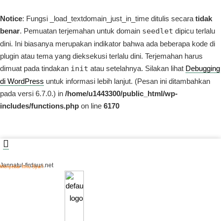
Notice
: Fungsi _load_textdomain_just_in_time ditulis secara
tidak
benar
. Pemuatan terjemahan untuk domain
seedlet
dipicu terlalu
dini. Ini biasanya merupakan indikator bahwa ada beberapa kode di
plugin atau tema yang dieksekusi terlalu dini. Terjemahan harus
dimuat pada tindakan
init
atau setelahnya. Silakan lihat
Debugging
di WordPress
untuk informasi lebih lanjut. (Pesan ini ditambahkan
pada versi 6.7.0.) in
/home/u1443300/public_html/wp-
includes/functions.php
on line
6170
Jannatul-firdaus.net
Menyebar Ilmu Syar’i