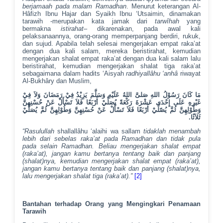
berjamaah pada malam Ramadhan
. Menurut keterangan Al-
Hâfizh Ibnu Hajar dan Syaikh Ibnu ‘Utsaimin, dinamakan
tarawih
-merupakan kata jamak dari
tarwîhah
yang
bermakna
istirahat
– dikarenakan, pada awal kali
pelaksanaannya, orang-orang memperpanjang berdiri, rukuk,
dan sujud. Apabila telah selesai mengerjakan empat raka’at
dengan dua kali salam, mereka beristirahat, kemudian
mengerjakan
shalat empat raka’at dengan dua kali salam lalu
beristirahat, kemudian mengerjakan
shalat tiga raka’at
sebagaimana dalam hadits ‘Aisyah
radhiyallâhu ‘anhâ
riwayat
Al-Bukhâry dan Muslim,
مَا كَانَ رَسُوْلُ اللهِ صَلىَّ اللهُ عَلَيْهِ وَسَلَّمَ يَزِيْدُ فِيْ رَمَضَانَ وَلاَ فِيْ
غَيْرِهِ عَلَى إِحْدَى عَشْرَةَ رَكْعَةً يُصَلِّيْ أَرْبَعًا فَلاَ تَسْأَلْ عَنْ حُسْنِهِنَّ
وَطُوْلِهِنَّ ثُمَّ يُصّلِّيْ أَرْبَعًا فَلاَ تَسْأَلْ عَنْ حُسْنِهِنَّ وَطُوْلِهِنَّ ثُمَّ يُصَلِّيْ
ثَلاَثًا.
“Rasulullah
shallallâhu ‘alaihi wa sallam
tidaklah menambah
lebih dari sebelas raka’at pada Ramadhan dan tidak pula
pada selain Ramadhan. Beliau mengerjakan shalat empat
(raka’at), jangan kamu bertanya tentang baik dan panjang
(shalat)nya, kemudian mengerjakan shalat empat (raka’at),
jangan kamu bertanya tentang baik dan panjang (shalat)nya,
lalu mengerjakan shalat tiga (raka’at).”
[2]
Bantahan terhadap Orang yang Mengingkari Penamaan
Tarawih