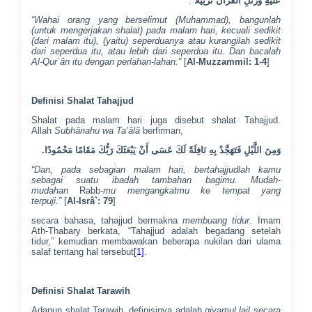
.
عَلَيْهِ وَرَتِّلِ الْقُرْآنَ تَرْتِيلًا
“Wahai orang yang berselimut (Muhammad),
bangunlah
(untuk mengerjakan shalat) pada malam hari, kecuali sedikit
(dari malam itu),
(yaitu) seperduanya atau kurangilah sedikit
dari seperdua itu,
atau lebih dari seperdua itu. Dan bacalah
Al-Qur`ân itu dengan perlahan-lahan.”
[
Al-Muzzammil: 1-4
]
Definisi Shalat Tahajjud
Shalat pada malam hari juga disebut shalat Tahajjud.
Allah
Subhânahu wa Ta’âlâ
berfirman,
.
وَمِنَ اللَّيْلِ فَتَهَجَّدْ بِهِ نَافِلَةً لَكَ عَسَى أَنْ يَبْعَثَكَ رَبُّكَ مَقَامًا مَحْمُودًا
“Dan, pada sebagian malam hari, bertahajjudlah kamu
sebagai suatu ibadah tambahan bagimu. Mudah-
mudahan
Rabb
-mu mengangkatmu ke tempat yang
terpuji.”
[
Al-Isrâ`: 79
]
secara bahasa, tahajjud bermakna
membuang tidur
. Imam
Ath-Thabary berkata, “Tahajjud
adalah begadang setelah
tidur,” kemudian membawakan beberapa nukilan dari ulama
salaf tentang hal tersebut
[1]
.
Definisi Shalat Tarawih
Adapun shalat Tarawih, definisinya adalah
qiyamul lail secara