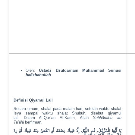
Oleh:
Ustadz Dzulqarnain Muhammad Sunusi
hafizhahullah
Definisi Qiyamul Lail
Secara umum, shalat pada malam hari, setelah waktu shalat
Isya sampai waktu shalat Shubuh, disebut qiyamul
lail.
Dalam Al-Qur`an Al-Karim, Allah
Subhânahu wa
Ta’âlâ
berfirman,
أَوْ زِدْ
.
نِصْفَهُ أَوِ انْقُصْ مِنْهُ قَلِيلًا
.
قُمِ اللَّيْلَ إِلَّا قَلِيلًا
.
يَا أَيُّهَا الْمُزَّمِّلُ