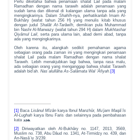
Perlu diketahui bahwa penamaan shalat Lail pada malam
Ramadhan dengan nama tarawih adalah penamaan yang
sudah lama dan dikenal di kalangan ulama tanpa ada yang
mengingkarinya. Dalam
Shahîh
-nya, perhatikanlah Imam Al-
Bukhâry (wafat tahun 256 H) yang menulis kitab khusus
dengan judul
Shalât At-Tarâwîh
, demikian pula Muhammad
bin Nashr Al-Marwazy (wafat tahun 294 H) dalam
Mukhtashar
Qiyâmul Lail
, serta para ulama lain, abad demi abad, tanpa
ada yang mengingkarinya.
Oleh karena itu, alangkah sedikit pemahaman agama
sebagian orang pada zaman ini yang mengingkari penamaan
shalat Lail pada malam Ramadhan dengan nama shalat
Tarawih
.
Lebih menakjubkan lagi bahwa, tanpa rasa malu,
ada sebagian orang yang menganggap bahwa shalat Tarawih
adalah bid’ah.
Nas`alullâha As-Salâmata Wal ‘Âfiyah
.
[3]
[1]
Baca
Lisânul Mîzân
karya Ibnul Manzhûr,
Mu’jam Maqâ`îs
Al-Lughah
karya Ibnu Faris dan selainnya pada pembahasan
kata
هجد
.
[2]
Diriwayatkan oleh Al-Bukhâry no. 1147, 2013, 3569,
Muslim no. 738, Abu Dâud no. 1341, At-Tirmidzy no. 439, dan
An-Nasâ`iy 3/239.