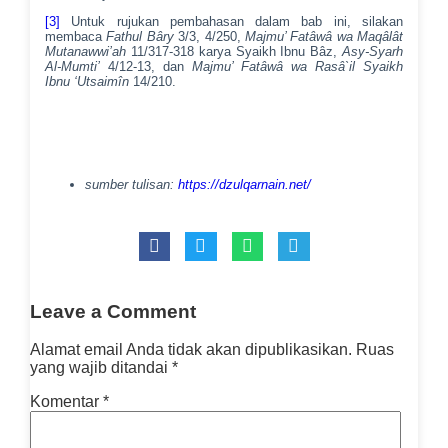
[3]
Untuk rujukan pembahasan dalam bab ini, silakan
membaca
Fathul Bâry
3/3, 4/250,
Majmu’ Fatâwâ wa Maqâlât
Mutanawwi’ah
11/317-318 karya Syaikh Ibnu Bâz,
Asy-Syarh
Al-Mumti’
4/12-13, dan
Majmu’ Fatâwâ wa Rasâ`il Syaikh
Ibnu ‘Utsaimîn
14/210.
sumber tulisan:
https://dzulqarnain.net/
Leave a Comment
Alamat email Anda tidak akan dipublikasikan.
Ruas
yang wajib ditandai
*
Komentar
*