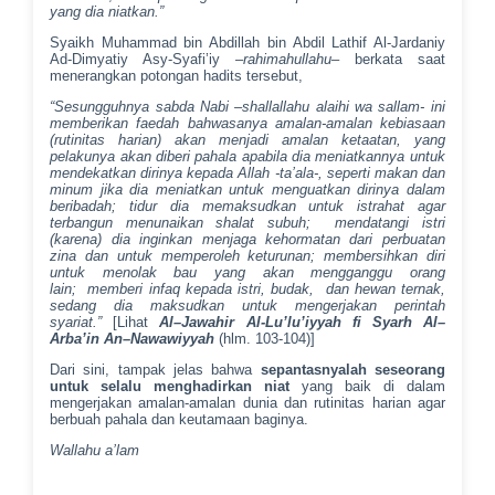
yang dia niatkan.”
Syaikh Muhammad bin Abdillah bin Abdil Lathif Al-Jardaniy
Ad-Dimyatiy Asy-Syafi’iy –
rahimahullahu
– berkata saat
menerangkan potongan hadits tersebut,
“Sesungguhnya sabda Nabi –shallallahu alaihi wa sallam- ini
memberikan faedah bahwasanya amalan-amalan kebiasaan
(rutinitas harian) akan menjadi amalan ketaatan, yang
pelakunya akan diberi pahala apabila dia meniatkannya untuk
mendekatkan dirinya kepada Allah -ta’ala-, seperti makan dan
minum jika dia meniatkan untuk menguatkan dirinya dalam
beribadah; tidur dia memaksudkan untuk istrahat agar
terbangun menunaikan shalat subuh; mendatangi istri
(karena) dia inginkan menjaga kehormatan dari perbuatan
zina dan untuk memperoleh keturunan; membersihkan diri
untuk menolak bau yang akan mengganggu orang
lain; memberi infaq kepada istri, budak, dan hewan ternak,
sedang dia maksudkan untuk mengerjakan perintah
syariat.”
[Lihat
Al
–
Jawahir
Al-
Lu’lu
’
iyyah fi Syarh Al
–
Arba’in An
–
Nawawiyyah
(hlm. 103-104)]
Dari sini, tampak jelas bahwa
sepantasnyalah seseorang
untuk selalu menghadirkan niat
yang baik di dalam
mengerjakan amalan-amalan dunia dan rutinitas harian agar
berbuah pahala dan keutamaan baginya.
Wallahu a’lam