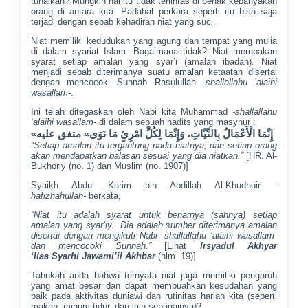
tunaikan? Mungkin hal itu tidak terlintas di benak kebanyakan
orang di antara kita. Padahal perkara seperti itu bisa saja
terjadi dengan sebab kehadiran niat yang suci.
Niat memiliki kedudukan yang agung dan tempat yang mulia
di dalam syariat Islam. Bagaimana tidak? Niat merupakan
syarat setiap amalan yang syar’i (amalan ibadah). Niat
menjadi sebab diterimanya suatu amalan ketaatan disertai
dengan mencocoki Sunnah Rasulullah
-shallallahu ‘alaihi
wasallam-
.
Ini telah ditegaskan oleh Nabi kita Muhammad
-shallallahu
‘alaihi wasallam-
di dalam sebuah hadits yang masyhur :
«
إِنَّمَا الْأَعْمَالُ بِالنِّيَّاتِ، وَإِنَّمَا لِكُلِّ امْرِئٍ مَا نَوَى» متفق عليه
“
Setiap amalan itu tergantung
pada
niatnya
, d
an setiap orang
akan mendapatkan balasan sesuai yang dia niatkan.
”
[HR. Al-
Bukhoriy (no. 1) dan Muslim (no. 1907)]
Syaikh Abdul Karim bin Abdillah Al-Khudhoir
-
hafiz
h
ahullah-
berkata,
“N
iat itu adalah syarat untuk benarnya
(sahnya)
setiap
amalan yang syar’i
y
. Dia adalah sumber diterimanya amalan
disertai dengan mengikuti Nabi -shallallahu ‘alaihi wasallam-
dan mencocoki Sunnah.
”
[Lihat
Irsyadul Akhyar
‘Ilaa
S
yarhi
J
awami’il Akhbar
(hlm. 19)]
Tahukah anda bahwa ternyata niat juga memiliki pengaruh
yang amat besar dan dapat membuahkan kesudahan yang
baik pada aktivitas duniawi dan rutinitas harian kita (seperti
makan, minum tidur, dan lain sebagainya)?