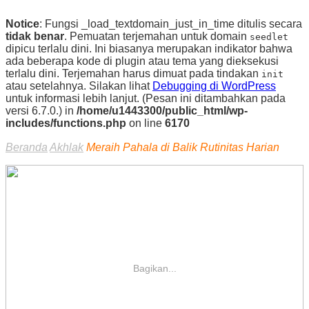
Notice
: Fungsi _load_textdomain_just_in_time ditulis secara
tidak benar
. Pemuatan terjemahan untuk domain
seedlet
dipicu terlalu dini. Ini biasanya merupakan indikator bahwa
ada beberapa kode di plugin atau tema yang dieksekusi
terlalu dini. Terjemahan harus dimuat pada tindakan
init
atau setelahnya. Silakan lihat
Debugging di WordPress
untuk informasi lebih lanjut. (Pesan ini ditambahkan pada
versi 6.7.0.) in
/home/u1443300/public_html/wp-
includes/functions.php
on line
6170
Beranda
Akhlak
Meraih Pahala di Balik Rutinitas Harian
Bagikan...