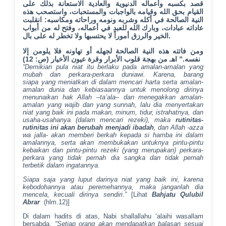
قصد بكسبه وأعماله الدنيوية والعادية الاستعانة بذلك على
القيام بحق الله وقيامه بالواجبات والمستحبات، واستصحب هذه
النية الصالحة في أكله وشربه ونومه وراحاته ومكاسبه: انقلبت
عاداته عبادات، وبارك الله للعبد في أعماله، وفتح له من أبواب
الخير والرزق أموراً لا يحتسبها ولا تخطر له على بال.
ومن فاتته هذه النية الصالحة لجهله أو تهاونه فلا يلومن إلا
نفسه.” اهـ من بهجة قلوب الأبرار وقرة عيون الأخيار (ص: 12)
“Demikian pula niat itu berlaku pada amalan-amalan yang
mubah dan perkara-perkara dunia
wi
.
Karena,
barang
siapa
yang meniatkan di
dalam mencari harta
serta
amalan-
amalan dunia dan kebiasaannya untuk menolong dirinya
menunaikan hak Allah
–
ta’ala
–
dan menegakkan amalan-
amalan yang wajib dan yang sunnah,
lalu dia menyertakan
niat yang baik ini pada makan, minum, tidur, istrahatnya, dan
usaha-usahanya (dalam mencari rezeki), maka
rutinitas-
rutinitas ini akan berubah menjadi ibadah
, dan Allah -azza
wa jalla- akan memberi berkah kepada si hamba ini dalam
amalannya, serta akan membukakan untuknya pintu-pintu
kebaikan dan pintu-pintu rezeki (yang merupakan) perkara-
perkara yang tidak pernah dia sangka dan tidak pernah
terbetik dalam ingatannya.
Siapa saja yang luput darinya niat yang baik ini, karena
kebodohannya atau peremehannya, maka janganlah dia
mencela, kecuali dirinya sendiri.”
[Lihat
Bahjatu Qulubil
Abrar
(hlm.12)]
Di dalam hadits di atas, Nabi shallallahu ‘alaihi wasallam
bersabda,
“Setiap orang akan mendapatkan balasan sesuai