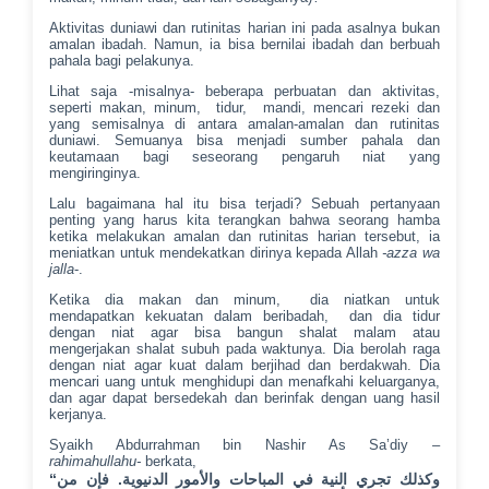
Aktivitas duniawi dan rutinitas harian ini pada asalnya bukan
amalan ibadah. Namun, ia bisa bernilai ibadah dan berbuah
pahala bagi pelakunya.
Lihat saja -misalnya- beberapa perbuatan dan aktivitas,
seperti makan, minum, tidur, mandi, mencari rezeki dan
yang semisalnya di antara amalan-amalan dan rutinitas
duniawi. Semuanya bisa menjadi sumber pahala dan
keutamaan bagi seseorang pengaruh niat yang
mengiringinya.
Lalu bagaimana hal itu bisa terjadi? Sebuah pertanyaan
penting yang harus kita terangkan bahwa seorang hamba
ketika melakukan amalan dan rutinitas harian tersebut, ia
meniatkan untuk mendekatkan dirinya kepada Allah
-azza wa
jalla
-.
Ketika dia makan dan minum, dia niatkan untuk
mendapatkan kekuatan dalam beribadah, dan dia tidur
dengan niat agar bisa bangun shalat malam atau
mengerjakan shalat subuh pada waktunya. Dia berolah raga
dengan niat agar kuat dalam berjihad dan berdakwah. Dia
mencari uang untuk menghidupi dan menafkahi keluarganya,
dan agar dapat bersedekah dan berinfak dengan uang hasil
kerjanya.
Syaikh Abdurrahman bin Nashir As Sa’diy
–
rahimahullahu-
berkata,
“وكذلك تجري النية في المباحات والأمور الدنيوية. فإن من