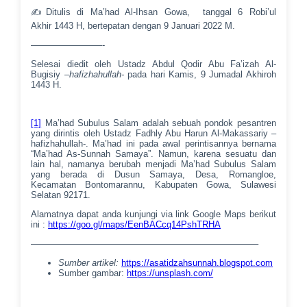
✍Ditulis di Ma’had Al-Ihsan Gowa, tanggal 6 Robi’ul
Akhir 1443 H, bertepatan dengan 9 Januari 2022 M.
————————-
Selesai diedit oleh Ustadz Abdul Qodir Abu Fa’izah Al-
Bugisiy
–hafizhahullah-
pada hari Kamis, 9 Jumadal Akhiroh
1443 H.
[1]
Ma’had Subulus Salam adalah sebuah pondok pesantren
yang dirintis oleh Ustadz Fadhly Abu Harun Al-Makassariy –
hafizhahullah-. Ma’had ini pada awal perintisannya bernama
“Ma’had As-Sunnah Samaya”. Namun, karena sesuatu dan
lain hal, namanya berubah menjadi Ma’had Subulus Salam
yang berada di Dusun Samaya, Desa, Romangloe,
Kecamatan Bontomarannu, Kabupaten Gowa, Sulawesi
Selatan 92171.
Alamatnya dapat anda kunjungi via link Google Maps berikut
ini :
https://goo.gl/maps/EenBACcq14PshTRHA
—————————————————————————–
Sumber artikel:
https://asatidzahsunnah.blogspot.com
Sumber gambar:
https://unsplash.com/