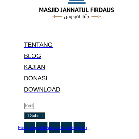
TENTANG
BLOG
KAJIAN
DONASI
DOWNLOAD
Ikuti update informasi menarik dari kami.
Submit
Facebook
Youtube
Instagram
Twitter
Telegram