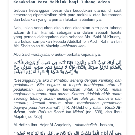
Kesaksian Para Makhluk bagi Tukang Adzan
Sebuah kebanggaan besar dan kedudukan utama, di saat
seseorang dipersaksikan oleh para makhluk atas keutamaan
dan kebaikan yang ia pernah lakukan sebelumnya.
Nah, inilah yang akan diraih dan dirasakan oleh para tukang
adzan di hari kiamat, sebagaimana dalam sebuah hadits
yang pernah didengarkan oleh sahabat Abu Said Al-Khudriy,
lalu beliau sampaikan kepada Abdullah bin Abdir Rahman bin
Abi Sho’sho’ah Al-Maziniy –
rahimahullah
-.
Abu Said –
radhiyallahu anhu
– berkata kepadanya,
إِنِّي أَرَاكَ تُحِبُّ الْغَنَمَ وَالْبَادِيَةَ فَإِذَا كُنْتَ فِي غَنَمِكَ أَوْ بَادِيَتِكَ فَأَذَّنْتَ
بِالصَّلَاةِ فَارْفَعْ صَوْتَكَ بِالنِّدَاءِ فَإِنَّهُ لَا يَسْمَعُ مَدَى صَوْتِ الْمُؤَذِّنِ جِنٌّ
وَلَا إِنْسٌ وَلَا شَيْءٌ إِلَّا شَهِدَ لَهُ يَوْمَ الْقِيَامَةِ
“Sesungguhnya aku melihatmu senang dengan kambing dan
pedalaman. Bila engkau di tengah kambingmu atau di
pedalaman, lalu engkau ber-adzan untuk sholat, maka
angkatlah suaramu saat adzan. Karena, tidaklah akhir suara
seorang tukang adzan didengarkan oleh jin, manusia dan
sesuatu, kecuali semua akan memberikan persaksian
baginya pada hari kiamat”.
[HR. Al-Bukhoriy dalam
Kitab Al-
Adzan
, bab:
Rof’ush Shout bin Nidaa’
(no. 609), dan Ibnu
Majah (no. 723)]
Al-Hafizh Ibnu Hajar Al-Asqolaniy –
rahimahullah
– berkata,
“وَفِيهِ أَنَّ أَذَانَ الْفَذِّ مَنْدُوبٌ إِلَيْهِ وَلَوْ كَانَ فِي قَفْرٍ وَلَوْ لَمْ يُرْتَجَ حُضُورُ