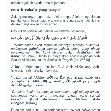
adzan tegaklah syariat sholat jamaah.
Meraih Pahala yang Banyak
Saking mulianya tugas adzan ini, sampai Allah menyediakan
pahala yang besar bagi orang-orang yang sabar lagi ikhlas
dalam menjalankan tugas adzan.
Rasulullah –
Shallallahu alaihi wa sallam
– bersabda ,
الْمُؤَذِّنُ يُغْفَرُ لَهُ مَدَى صَوْتِهِ، وَأَجْرُهُ مِثْلُ أَجْرِ مَنْ صَلَّى مَعَهُ
“Tukang adzan akan diampuni dosanya sebatas suaranya,
sedangkan
pahalanya
seperti pahala orang yang sholat
bersamanya”.
[HR. Ath-Thobroniy dalam
Al-Mu’jam Al-
Kabir
(no. 7942). Hadits ini dinyatakan
shohih li ghoirih
oleh
Syaikh Al-Albaniy dalam
Shohih At-Targhib
(no. 236-6)]
Al-Imam Muhammad bin Isma’il Al-Amir Al-Kahlaniy Ash-
Sho’aniy –rahimahullah- berkata,
“
وفيه فضيلة للمؤذن بالغة جدًّا من الأجر عظيمًا.” اهـ من التنوير
شرح الجامع الصغير للأمير الصنعاني (10/ 444)، ط. مكتبة دار
السلام، الرياض، 1432 هـ
“Di dalam hadits ini terdapat keutamaan bagi tukang adzan,
keutamaan yang amat mencapai pahala yang sangat
besar.”
[Lihat
At-Tanwir Syarh Al-Jami’ Ash-
Shoghir
(10/444)]
Di dalam hadits ini, juga terdapat suatu isyarat bahwa orang