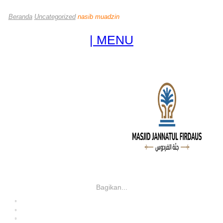
Beranda
Uncategorized
nasib muadzin
| MENU
Bagikan...