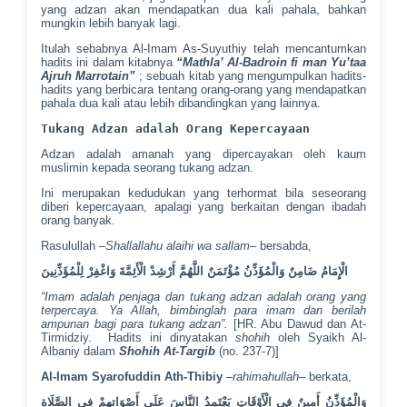
yang adzan akan mendapatkan dua kali pahala, bahkan
mungkin lebih banyak lagi.
Itulah sebabnya Al-Imam As-Suyuthiy telah mencantumkan
hadits ini dalam kitabnya
“Mathla’ Al-Badroin fi man Yu’taa
Ajruh Marrotain”
; sebuah kitab yang mengumpulkan hadits-
hadits yang berbicara tentang orang-orang yang mendapatkan
pahala dua kali atau lebih dibandingkan yang lainnya.
Tukang Adzan adalah Orang Kepercayaan
Adzan adalah amanah yang dipercayakan oleh kaum
muslimin kepada seorang tukang adzan.
Ini merupakan kedudukan yang terhormat bila seseorang
diberi kepercayaan, apalagi yang berkaitan dengan ibadah
orang banyak.
Rasulullah –
Shallallahu alaihi wa sallam
– bersabda,
الْإِمَامُ ضَامِنٌ وَالْمُؤَذِّنُ مُؤْتَمَنٌ اللَّهُمَّ أَرْشِدْ الْأَئِمَّةَ وَاغْفِرْ لِلْمُؤَذِّنِينَ
“Imam adalah penjaga dan tukang adzan adalah orang yang
terpercaya. Ya Allah, bimbinglah para imam dan berilah
ampunan bagi para tukang adzan”.
[HR. Abu Dawud dan At-
Tirmidziy. Hadits ini dinyatakan
shohih
oleh Syaikh Al-
Albaniy dalam
Shohih At-Targib
(no. 237-7)]
Al-Imam Syarofuddin Ath-Thibiy
–
rahimahullah
– berkata,
وَالْمُؤَذِّنُ أَمِينٌ فِي الْأَوْقَاتِ يَعْتَمِدُ النَّاسَ عَلَى أَصْوَاتِهِمْ فِي الصَّلَاةِ