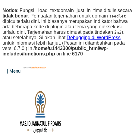
Notice
: Fungsi _load_textdomain_just_in_time ditulis secara
tidak benar
. Pemuatan terjemahan untuk domain
seedlet
dipicu terlalu dini. Ini biasanya merupakan indikator bahwa
ada beberapa kode di plugin atau tema yang dieksekusi
terlalu dini. Terjemahan harus dimuat pada tindakan
init
atau setelahnya. Silakan lihat
Debugging di WordPress
untuk informasi lebih lanjut. (Pesan ini ditambahkan pada
versi 6.7.0.) in
/home/u1443300/public_html/wp-
includes/functions.php
on line
6170
Beranda
Uncategorized
nasib muadzin
| Menu