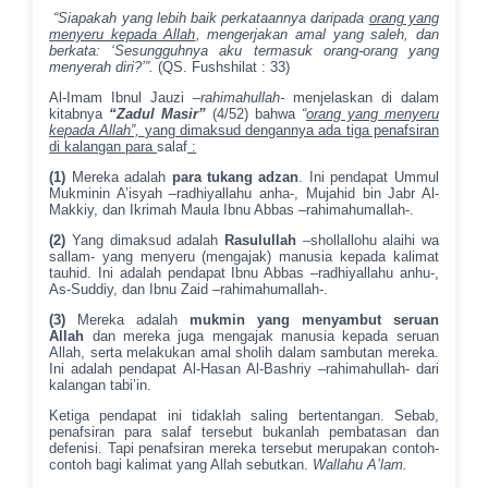
“Siapakah yang lebih baik perkataannya daripada
orang yang
menyeru kepada Allah
, mengerjakan amal yang saleh, dan
berkata: ‘Sesungguhnya aku termasuk orang-orang yang
menyerah diri?’”.
(QS. Fushshilat : 33)
Al-Imam Ibnul Jauzi
–rahimahullah-
menjelaskan di dalam
kitabnya
“Zadul Masir”
(4/52) bahwa
“
orang yang menyeru
kepada Allah”,
yang dimaksud dengannya ada tiga penafsiran
di kalangan para
salaf
:
(1)
Mereka adalah
para tukang adzan
. Ini pendapat Ummul
Mukminin A’isyah –radhiyallahu anha-, Mujahid bin Jabr Al-
Makkiy, dan Ikrimah Maula Ibnu Abbas –rahimahumallah-.
(2)
Yang dimaksud adalah
Rasulullah
–shollallohu alaihi wa
sallam- yang menyeru (mengajak) manusia kepada kalimat
tauhid. Ini adalah pendapat Ibnu Abbas –radhiyallahu anhu-,
As-Suddiy, dan Ibnu Zaid –rahimahumallah-.
(3)
Mereka adalah
mukmin yang menyambut seruan
Allah
dan mereka juga mengajak manusia kepada seruan
Allah, serta melakukan amal sholih dalam sambutan mereka.
Ini adalah pendapat Al-Hasan Al-Bashriy –rahimahullah- dari
kalangan tabi’in.
Ketiga pendapat ini tidaklah saling bertentangan. Sebab,
penafsiran para salaf tersebut bukanlah pembatasan dan
defenisi. Tapi penafsiran mereka tersebut merupakan contoh-
contoh bagi kalimat yang Allah sebutkan.
Wallahu A’lam.