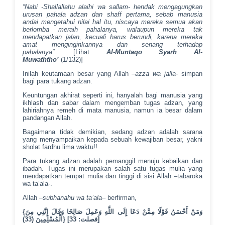
“Nabi -Shallallahu alaihi wa sallam- hendak mengagungkan
urusan pahala adzan dan shaff pertama, sebab manusia
andai mengetahui nilai hal itu, niscaya mereka semua akan
berlomba meraih pahalanya, walaupun mereka tak
mendapatkan jalan, kecuali harus berundi, karena mereka
amat menginginkannya dan senang terhadap
pahalanya”.
[Lihat
Al-Muntaqo Syarh Al-
Muwaththo’
(1/132)]
Inilah keutamaan besar yang Allah
–azza wa jalla-
simpan
bagi para tukang adzan.
Keuntungan akhirat seperti ini, hanyalah bagi manusia yang
ikhlash dan sabar dalam mengemban tugas adzan, yang
lahiriahnya remeh di mata manusia, namun ia besar dalam
pandangan Allah.
Bagaimana tidak demikian, sedang adzan adalah sarana
yang menyampaikan kepada sebuah kewajiban besar, yakni
sholat fardhu lima waktu!!
Para tukang adzan adalah pemanggil menuju kebaikan dan
ibadah. Tugas ini merupakan salah satu tugas mulia yang
mendapatkan tempat mulia dan tinggi di sisi Allah –tabaroka
wa ta’ala-.
Allah –
subhanahu wa ta’ala
– berfirman,
{وَمَنْ أَحْسَنُ قَوْلًا مِمَّنْ دَعَا إِلَى اللَّهِ وَعَمِلَ صَالِحًا وَقَالَ إِنَّنِي مِنَ
الْمُسْلِمِينَ (33)} [فصلت: 33]