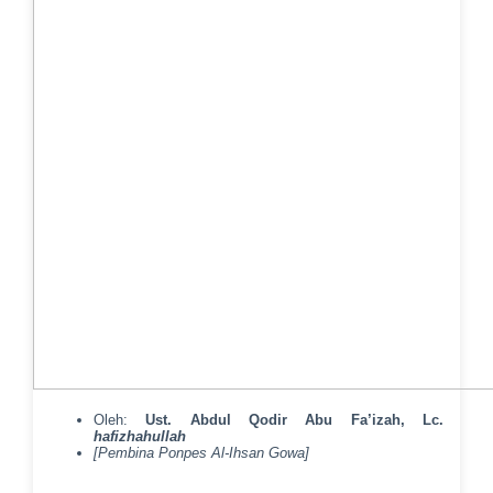
Oleh:
Ust. Abdul Qodir Abu Fa’izah, Lc.
hafizhahullah
[Pembina Ponpes Al-Ihsan Gowa]