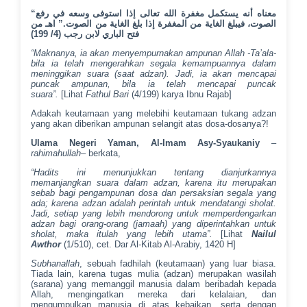
“معناه أنه يستكمل مغفرة الله تعالى إذا استوفى وسعه في رفع
الصوت، فيبلغ الغاية من المغفرة إذا بلغ الغاية من الصوت.” اهـ من
فتح الباري لابن رجب (4/ 199)
“Maknanya, ia akan menyempurnakan ampunan Allah -Ta’ala-
bila ia telah mengerahkan segala kemampuannya dalam
meninggikan suara (saat adzan). Jadi, ia akan mencapai
puncak ampunan, bila ia telah mencapai puncak
suara”.
[Lihat
Fathul Bari
(4/199) karya Ibnu Rajab]
Adakah keutamaan yang melebihi keutamaan tukang adzan
yang akan diberikan ampunan selangit atas dosa-dosanya?!
Ulama Negeri Yaman, Al-Imam Asy-Syaukaniy
–
rahimahullah
– berkata,
“Hadits ini menunjukkan tentang dianjurkannya
memanjangkan suara dalam adzan, karena itu merupakan
sebab bagi pengampunan dosa dan persaksian segala yang
ada; karena adzan adalah perintah untuk mendatangi sholat.
Jadi, setiap yang lebih mendorong untuk memperdengarkan
adzan bagi orang-orang (jamaah) yang diperintahkan untuk
sholat, maka itulah yang lebih utama”.
[Lihat
Nailul
Awthor
(1/510), cet. Dar Al-Kitab Al-Arabiy, 1420 H]
Subhanallah
, sebuah fadhilah (keutamaan) yang luar biasa.
Tiada lain, karena tugas mulia (adzan) merupakan wasilah
(sarana) yang memanggil manusia dalam beribadah kepada
Allah, mengingatkan mereka dari kelalaian, dan
mengumpulkan manusia di atas kebaikan, serta dengan