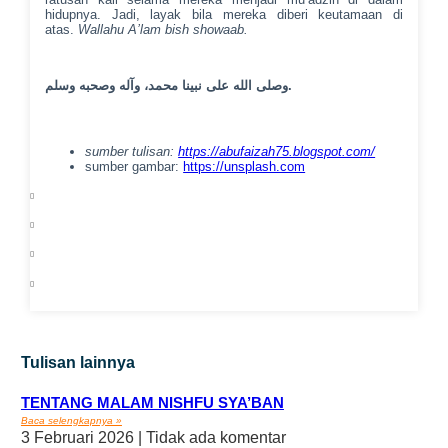
hidupnya. Jadi, layak bila mereka diberi keutamaan di
atas.
Wallahu A’lam bish showaab.
وصلى الله على نبينا محمد، وآله وصحبه وسلم.
sumber tulisan:
https://abufaizah75.blogspot.com/
sumber gambar:
https://unsplash.com
Tulisan lainnya
TENTANG MALAM NISHFU SYA’BAN
Baca selengkapnya »
3 Februari 2026
Tidak ada komentar