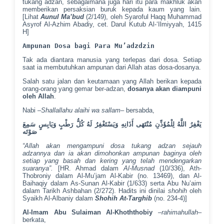
tukang adzan, sebagaimana juga hari itu para makhluk akan
memberikan persaksian buruk kepada kaum yang lain.
[Lihat
Aunul Ma’bud
(2/149), oleh Syaroful Haqq Muhammad
Asyrof Al-Azhim Abadiy, cet. Darul Kutub Al-‘Ilmiyyah, 1415
H]
Ampunan Dosa bagi Para Mu’adzdzin
Tak ada diantara manusia yang terlepas dari dosa. Setiap
saat ia membutuhkan ampunan dari Allah atas dosa-dosanya.
Salah satu jalan dan keutamaan yang Allah berikan kepada
orang-orang yang gemar ber-adzan,
dosanya akan diampuni
oleh Allah
.
Nabi –
Shallallahu alaihi wa sallam
– bersabda,
يَغْفِرُ اللَّهُ لِلْمُؤَذِّنِ مُنْتَهَى أَذَانِهِ وَيَسْتَغْفِرُ لَهُ كُلُّ رَطْبٍ وَيَابِسٍ سَمِعَ
صَوْتَه
“Allah akan mengampuni dosa tukang adzan sejauh
adzannya dan ia akan dimohonkan ampunan baginya oleh
setiap yang basah dan kering yang telah mendengarkan
suaranya”.
[HR. Ahmad dalam
Al-Musnad
(10/336), Ath-
Thobroniy dalam Al-Mu’jam Al-Kabir (no. 13469), dan Al-
Baihaqiy dalam As-Sunan Al-Kabir (1/633) serta Abu Nu’aim
dalam Tarikh Ashbahan (2/272). Hadits ini dinilai
shohih
oleh
Syaikh Al-Albaniy dalam
Shohih At-Targhib
(no. 234-4)]
Al-Imam Abu Sulaiman Al-Khoththobiy
–
rahimahullah
–
berkata,