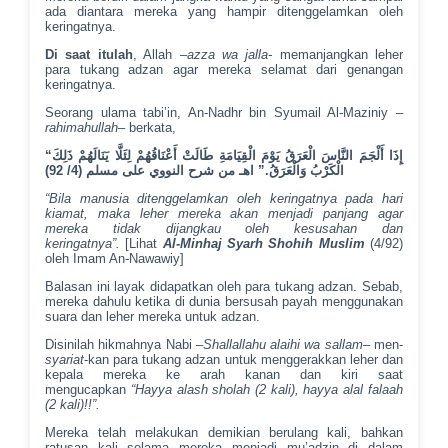
ada diantara mereka yang hampir ditenggelamkan oleh
keringatnya.
Di saat itulah
, Allah
–azza wa jalla-
memanjangkan leher
para tukang adzan agar mereka selamat dari genangan
keringatnya.
Seorang ulama tabi’in, An-Nadhr bin Syumail Al-Maziniy –
rahimahullah
– berkata,
“إِذَا أَلْجَمَ النَّاسَ الْعَرَقُ يَوْمَ الْقِيَامَةِ طَالَتْ أَعْنَاقُهُمْ لِئَلَّا يَنَالَهُمْ ذَلِكَ
الْكَرْبُ وَالْعَرَقُ.” اهـ من شرح النووي على مسلم (4/ 92)
“Bila manusia ditenggelamkan oleh keringatnya pada hari
kiamat, maka leher mereka akan menjadi panjang agar
mereka tidak dijangkau oleh kesusahan dan
keringatnya”.
[Lihat
Al-Minhaj Syarh Shohih Muslim
(4/92)
oleh Imam An-Nawawiy]
Balasan ini layak didapatkan oleh para tukang adzan. Sebab,
mereka dahulu ketika di dunia bersusah payah menggunakan
suara dan leher mereka untuk adzan.
Disinilah hikmahnya Nabi –
Shallallahu alaihi wa sallam
– men-
syariat
-kan para tukang adzan untuk menggerakkan leher dan
kepala mereka ke arah kanan dan kiri saat
mengucapkan
“Hayya alash sholah (2 kali), hayya alal falaah
(2 kali)!!”.
Mereka telah melakukan demikian berulang kali, bahkan
ratusan kali selama mereka menjadi mu’adzin di dalam