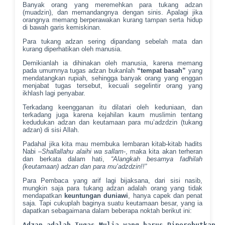
Banyak orang yang meremehkan para tukang adzan
(muadzin), dan memandangnya dengan sinis. Apalagi jika
orangnya memang berperawakan kurang tampan serta hidup
di bawah garis kemiskinan.
Para tukang adzan sering dipandang sebelah mata dan
kurang diperhatikan oleh manusia.
Demikianlah ia dihinakan oleh manusia, karena memang
pada umumnya tugas adzan bukanlah
“tempat basah”
yang
mendatangkan rupiah, sehingga banyak orang yang enggan
menjabat tugas tersebut, kecuali segelintir orang yang
ikhlash lagi penyabar.
Terkadang keengganan itu dilatari oleh keduniaan, dan
terkadang juga karena kejahilan kaum muslimin tentang
kedudukan adzan dan keutamaan para mu’adzdzin (tukang
adzan) di sisi Allah.
Padahal jika kita mau membuka lembaran kitab-kitab hadits
Nabi –
Shallallahu alaihi wa sallam
-, maka kita akan terheran
dan berkata dalam hati,
“Alangkah besarnya fadhilah
(keutamaan) adzan dan para mu’adzdzin!!”
Para Pembaca yang arif lagi bijaksana, dari sisi nasib,
mungkin saja para tukang adzan adalah orang yang tidak
mendapatkan
keuntungan duniawi
, hanya capek dan penat
saja. Tapi cukuplah baginya suatu keutamaan besar, yang ia
dapatkan sebagaimana dalam beberapa noktah berikut ini:
Adzan adalah Tugas Mulia yang harus Diperebutkan