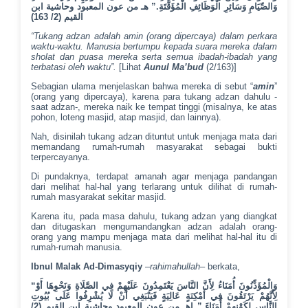
وَالصِّيَامِ وَسَائِرِ الْوَظَائِفِ الْمُؤَقَّتَةِ.” هـ من عون المعبود وحاشية ابن
)
163
القيم (2/
“Tukang adzan adalah amin (orang dipercaya) dalam perkara
waktu-waktu. Manusia bertumpu kepada suara mereka dalam
sholat dan puasa mereka serta semua ibadah-ibadah yang
terbatasi oleh waktu”.
[Lihat
Aunul Ma’bud
(2/163)]
Sebagian ulama menjelaskan bahwa mereka di sebut “
amin
”
(orang yang dipercaya), karena para tukang adzan dahulu -
saat adzan-, mereka naik ke tempat tinggi (misalnya, ke atas
pohon, loteng masjid, atap masjid, dan lainnya).
Nah, disinilah tukang adzan dituntut untuk menjaga mata dari
memandang rumah-rumah masyarakat sebagai bukti
terpercayanya.
Di pundaknya, terdapat amanah agar menjaga pandangan
dari melihat hal-hal yang terlarang untuk dilihat di rumah-
rumah masyarakat sekitar masjid.
Karena itu, pada masa dahulu, tukang adzan yang diangkat
dan ditugaskan mengumandangkan adzan adalah orang-
orang yang mampu menjaga mata dari melihat hal-hal itu di
rumah-rumah manusia.
Ibnul Malak Ad-Dimasyqiy
–
rahimahullah
– berkata,
“وَالْمُؤَذِّنُونَ أُمَنَاءُ لِأَنَّ النَّاسَ يَعْتَمِدُونَ عَلَيْهِمْ فِي الصَّلَاةِ وَنَحْوِهَا أَوْ
لِأَنَّهُمْ يَرْتَقُونَ فِي أَمْكِنَةٍ عَالِيَةٍ فَيَنْبَغِي أَنْ لَا يُشْرِفُوا عَلَى بُيُوتِ
النَّاسِ لِكَوْنِهِمْ أُمَنَاءَ.” اهـ من عون المعبود وحاشية ابن القيم (2/