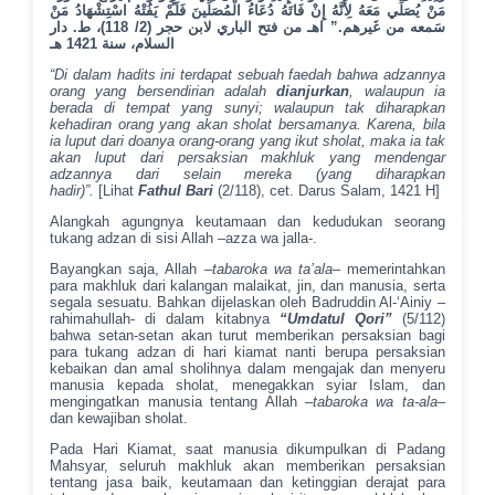
مَنْ يُصَلِّي مَعَهُ لِأَنَّهُ إِنْ فَاتَهُ دُعَاءُ الْمُصَلِّينَ فَلَمْ يَفُتْهُ اسْتِشْهَادُ مَنْ
سَمعه من غَيرهم.” اهـ من فتح الباري لابن حجر (2/ 118)، ط. دار
السلام، سنة 1421 هـ
“Di dalam hadits ini terdapat sebuah faedah bahwa adzannya
orang yang bersendirian adalah
dianjurkan
, walaupun ia
berada di tempat yang sunyi; walaupun tak diharapkan
kehadiran orang yang akan sholat bersamanya. Karena, bila
ia luput dari doanya orang-orang yang ikut sholat, maka ia tak
akan luput dari persaksian makhluk yang mendengar
adzannya dari selain mereka (yang diharapkan
hadir)”.
[Lihat
Fathul Bari
(2/118), cet. Darus Salam, 1421 H]
Alangkah agungnya keutamaan dan kedudukan seorang
tukang adzan di sisi Allah –azza wa jalla-.
Bayangkan saja, Allah –
tabaroka wa ta’ala
– memerintahkan
para makhluk dari kalangan malaikat, jin, dan manusia, serta
segala sesuatu. Bahkan dijelaskan oleh Badruddin Al-‘Ainiy –
rahimahullah- di dalam kitabnya
“Umdatul Qori”
(5/112)
bahwa setan-setan akan turut memberikan persaksian bagi
para tukang adzan di hari kiamat nanti berupa persaksian
kebaikan dan amal sholihnya dalam mengajak dan menyeru
manusia kepada sholat, menegakkan syiar Islam, dan
mengingatkan manusia tentang Allah –
tabaroka wa ta-ala
–
dan kewajiban sholat.
Pada Hari Kiamat, saat manusia dikumpulkan di Padang
Mahsyar, seluruh makhluk akan memberikan persaksian
tentang jasa baik, keutamaan dan ketinggian derajat para