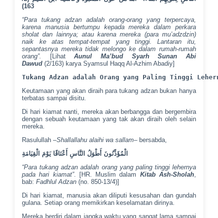
163)
“Para tukang adzan adalah orang-orang yang terpercaya,
karena manusia bertumpu kepada mereka dalam perkara
sholat dan lainnya; atau karena mereka (para mu’adzdzin)
naik ke atas tempat-tempat yang tinggi. Lantaran itu,
sepantasnya mereka tidak melongo ke dalam rumah-rumah
orang”.
[Lihat
Aunul Ma’bud Syarh Sunan Abi
Dawud
(2/163) karya Syamsul Haqq Al-Azhim Abadiy]
Tukang Adzan adalah Orang yang Paling Tinggi Leher
Keutamaan yang akan diraih para tukang adzan bukan hanya
terbatas sampai disitu.
Di hari kiamat nanti, mereka akan berbangga dan bergembira
dengan sebuah keutamaan yang tak akan diraih oleh selain
mereka.
Rasulullah –
Shallallahu alaihi wa sallam
– bersabda,
الْمُؤَذِّنُونَ أَطْوَلُ النَّاسِ أَعْنَاقًا يَوْمَ الْقِيَامَةِ
“Para tukang adzan adalah orang yang paling tinggi lehernya
pada hari kiamat”
. [HR. Muslim dalam
Kitab Ash-Sholah
,
bab:
Fadhlul Adzan
(no. 850-13/4)]
Di hari kiamat, manusia akan diliputi kesusahan dan gundah
gulana. Setiap orang memikirkan keselamatan dirinya.
Mereka berdiri dalam jangka waktu yang sangat lama sampai