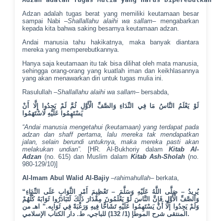
Adzan adalah tugas berat yang memiliki keutamaan besar
sampai Nabi –
Shallallahu alaihi wa sallam
– mengabarkan
kepada kita bahwa saking besarnya keutamaan adzan.
Andai manusia tahu hakikatnya, maka banyak diantara
mereka yang memperebutkannya.
Hanya saja keutamaan itu tak bisa dilihat oleh mata manusia,
sehingga orang-orang yang kuatlah iman dan keikhlasannya
yang akan menawarkan diri untuk tugas mulia ini.
Rasulullah –
Shallallahu alaihi wa sallam
– bersabda,
لَوْ يَعْلَمُ النَّاسُ مَا فِي النِّدَاءِ وَالصَّفِّ الْأَوَّلِ ثُمَّ لَمْ يَجِدُوا إِلَّا أَنْ
يَسْتَهِمُوا عَلَيْهِ لَاسْتَهَمُوا
“Andai manusia mengetahui (keutamaan) yang terdapat pada
adzan dan shaff pertama, lalu mereka tak mendapatkan
jalan, selain berundi untuknya, maka mereka pasti akan
melakukan undian”.
[HR. Al-Bukhoriy dalam
Kitab Al-
Adzan
(no. 615) dan Muslim dalam
Kitab Ash-Sholah
(no.
980-129/10)]
Al-Imam Abul Walid Al-Bajiy
–
rahimahullah
– berkata,
“يُرِيدُ – صَلَّى اللَّهُ عَلَيْهِ وَسَلَّمَ – تَعْظِيمَ أَمْرِ الثَّوَابِ عَلَى النِّدَاءِ
وَالصَّفِّ الْأَوَّلِ فَإِنَّ النَّاسَ لَوْ يَعْلَمُونَ مِقْدَارَ ذَلِكَ لَتَبَادَرُوا ثَوَابَهُ كُلُّهُمْ
وَلَمْ يَجِدُوا إلَّا أَنْ يَسْتَهِمُوا عَلَيْهِ تَشَاحًّا فِيهِ وَرَغْبَةً فِي ثَوَابِه.” اهـ من
المنتقى شرح الموطإ (1/ 132) للباجي، ط. دار الكتاب الإسلامي.