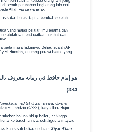
u memberi nasihat kepada orang lain yang
di sebab perubahan bagi orang lain dari
ada Allah –azza wa jalla-.
asik dan buruk, tapi ia berubah setelah
muda yang malas belajar ilmu agama dan
n setelah ia mendapatkan nasihat dari
mnya.
ya pada masa hidupnya. Beliau adalah Al-
iy Al-Himshiy, seorang perawi hadits yang
384)
(penghafal hadits) di zamannya; dikenal
dzib At-Tahdzib (9/384), karya Ibnu Hajar]
perubahan haluan hidup beliau, sehingga
enal ke-tsiqoh-annya, sekaligus ahli tajwid.
awakan kisah beliau di dalam
Siyar A’lam