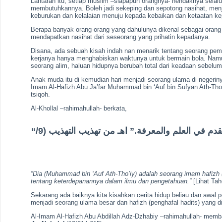
Lantaran itu, setiap muslim –siapapun orangnya- hendaknya selal
membutuhkannya. Boleh jadi sekeping dan sepotong nasihat, menja
keburukan dan kelalaian menuju kepada kebaikan dan ketaatan kep
Berapa banyak orang-orang yang dahulunya dikenal sebagai orang f
mendapatkan nasihat dari seseorang yang prihatin kepadanya.
Disana, ada sebuah kisah indah nan menarik tentang seorang pe
kerjanya hanya menghabiskan waktunya untuk bermain bola. Namu
seorang alim, haluan hidupnya berubah total dari keadaan sebelu
Anak muda itu di kemudian hari menjadi seorang ulama di negerin
Imam Al-Hafizh Abu Ja’far Muhammad bin ‘Auf bin Sufyan Ath-Tho’
tsiqoh.
Al-Khollal –rahimahullah- berkata,
“هو إمام حافظ في زمانه معروف بالتقدم في العلم والمعرفة.” اهـ من تهذيب التهذيب (9/
“Dia (Muhammad bin ‘Auf Ath-Tho’iy) adalah seorang imam hafizh 
tentang keterdepanannya dalam ilmu dan pengetahuan.”
[Lihat Tah
Sekarang ada baiknya kita kisahkan cerita hidup beliau dan awal 
menjadi seorang ulama besar dan hafizh (penghafal hadits) yang dik
Al-Imam Al-Hafizh Abu Abdillah Adz-Dzhabiy –rahimahullah- memb