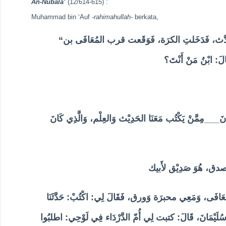
An-Nubala’
(12/614-615) :
Muhammad bin ‘Auf
-rahimahullah-
berkata,
“
ا حَدَّث، فَدَخَلتِ الكرَة، فَوَقَعت قرب المُعَافَى بن
َ: ابْنُ مَنْ أَنْتَ؟
كَانَ___مِمَّنْ يَكْتُب مَعَنَا الحَدِيْث وَالعِلْم، وَالَّذِي كَانَ
المعَافَى، وَمَعِي محبرَة وَورق، فَقَالَ لِي: اكْتُبْ: حَدَّثَنَا
سُلَيْمَانَ، قَالَ: كتبت لِي أُمّ الدَّرْدَاء فِي لَوْحِي: اطلبُوا