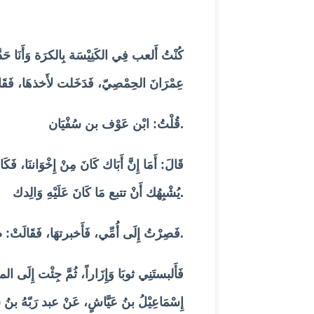
كُنْتُ أَلعب فِي الكَنِيْسَة بِالكرَة وَأَنَ
عِمْرَانَ الحِمْصِيّ، فَدَخَلت لأَخذهَا، فَقَال
قُلْتُ: ابْن عَوْف بن سُفْيَان.
قَالَ: أَمَا إِنَّ أَبَاك كَانَ مِنْ إِخْوَاننَا، فَ
يُشْبِهُك أَنْ تتبع مَا كَانَ عَلَيْهِ وَالِدك.
فَصِرْتُ إِلَى أُمِّي، فَأَخبرتهَا، فَقَالَتْ: صدق، هُوَ صَدِيْق لأَبيك.
فَأَلبستَنِي ثوبَا وَإِزَاراً، ثُمَّ جِئْت إِلَى 
إِسْمَاعِيْلُ بنُ عَيَّاشٍ، عَنْ عبد رَبّهُ بنُ 