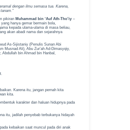
eramal dengan ilmu semasa tua. Karena,
 tanam.”
an pikiran
Muhammad bin ‘Auf Ath-Tho’iy
–
 yang hanya gemar bermain bola,
agama kepada ulama-ulama di masa beliau,
 yang akan abadi nama dan sejarahnya
wud As-Sijistaniy (Penulis Sunan Abi
lam Musnad Ali), Abu Zur’ah Ad-Dimasyqiy,
, Abdullah bin Ahmad bin Hanbal,
t.
aikan. Karena itu, jangan pernah kita
an kita.
mbentuk karakter dan haluan hidupnya pada
na itu, jadilah penyebab terbukanya hidayah
ada kebaikan saat muncul pada diri anak