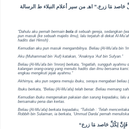
َإِنَّ لِكُلِّ حَاصد مَا زرع.” اهـ من سير أعلام النبلاء ط الرسالة
“Dahulu aku pernah bermain
bola
di sebuah gereja, sedangkan (wa
pun masuk (ke sebuah majelis ilmu), lalu terjatuh di dekat Al-Mu’
hadits dari Himsh) .
Kemudian aku pun masuk mengambilnya.
Beliau (Al-Mu’afa bin ‘
Aku (Muhammad bin ‘Auf) katakan, “Anaknya ‘Auf bin Sufyan.”
Beliau (Al-Mu’afa bin ‘Imron) berkata, “Ingatlah, sungguh ayahm
kalangan orang-orang yang menulis hadits dan ilmu bersama kami
engkau mengikuti jejak ayahmu.”
Akhirnya, aku pun segera menuju ibuku, seraya mengabari beliau (
Ibuku berkata, “Beliau (Al-Mu’afa) telah benar. Beliau memang sa
Kemudian ibuku mengenakan pakaian dan sarung kepadaku, lalu a
bersamaku pena dan kertas.
Beliau (Al-Mu’afa) berkata kepadaku, “Tulislah : ‘Telah mencerita
Robbih bin Sulaiman, ia berkata, ‘Ummud Darda’ pernah menuliska
“، فَإِنَّ لِكُلِّ حَاصد مَا زرع