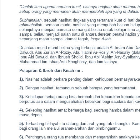
“Carilah ilmu agama semasa kecil, niscaya engkau akan mampu b
setiap orang yang memanen akan memperoleh apa yang ia dahulu
Subhanallah
, sebuah nasihat ringkas yang tertanam kuat di hati d
rahimahullah-
semasa muda; nasihat yang mengubah haluan hidup
selanjutnya menjadi pemacu semangat beliau untuk belajar ilmu 
sampai beliau menjadi salah satu di antara deretan perawi hadits
sepanjang masa sampai kiamat tegak,
insya Allah.
Di antara murid-murid beliau yang terkenal adalah Al-Imam Abu Da
Dawud), Abu Zur’ah Ar-Roziy, Abu Hatim Ar-Roziy, An-Nasa’iy (da
Ibnu Abi Dawud, dan Ibnush Sho’id, Ibnu Abi ‘Ashim Asy-Syaibaniy
Muhammad bin Ishaq Ash-Shoghoniy, dan lain-lainnya.
Pelajaran & Ibroh dari Kisah ini :
1).
Nasihat adalah perkara penting dalam kehidupan bermasyaraka
2).
Dengan nasihat, terbangun sebuah bangsa yang bermartabat.
3).
Kehidupan setiap orang bisa berubah dari keburukan kepada keb
berputus asa dalam mengusahakan kebaikan bagi saudara dan kaw
4).
Sekeping nasihat amat berharga bagi seorang hamba dalam me
masa depan.
5).
Terkadang hidayah itu datang dari arah yang tak disangka. Kare
bagi orang lain melalui arahan-arahan dan bimbinganmu.
6).
Pentingnya orang tua membantu dan mengarahkan anaknya kep