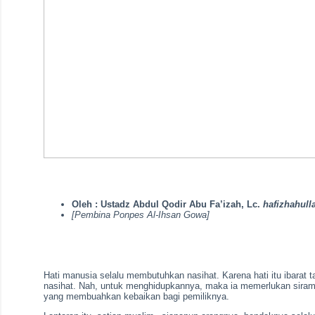
Oleh :
Ustadz Abdul Qodir Abu Fa’izah, Lc.
hafizhahull
[Pembina Ponpes Al-Ihsan Gowa]
Hati manusia selalu membutuhkan nasihat. Karena hati itu ibarat t
nasihat. Nah, untuk menghidupkannya, maka ia memerlukan sirama
yang membuahkan kebaikan bagi pemiliknya.