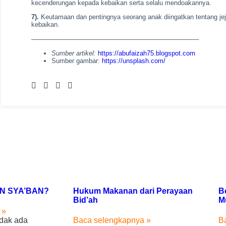
kecenderungan kepada kebaikan serta selalu mendoakannya.
7).
Keutamaan dan pentingnya seorang anak diingatkan tentang je
kebaikan.
—————————————————————————–
Sumber artikel:
https://abufaizah75.blogspot.com
Sumber gambar:
https://unsplash.com/
AN SYA’BAN?
Hukum Makanan dari Perayaan
B
Bid’ah
M
 »
dak ada
Baca selengkapnya »
B