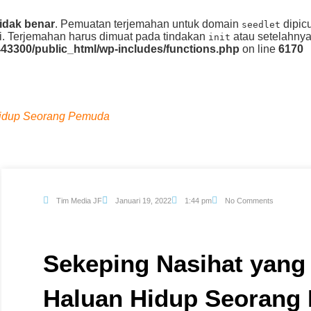
tidak benar
. Pemuatan terjemahan untuk domain
dipicu
seedlet
ni. Terjemahan harus dimuat pada tindakan
atau setelahnya.
init
43300/public_html/wp-includes/functions.php
on line
6170
Hidup Seorang Pemuda
Tim Media JF
Januari 19, 2022
1:44 pm
No Comments
Sekeping Nasihat yan
Haluan Hidup Seorang