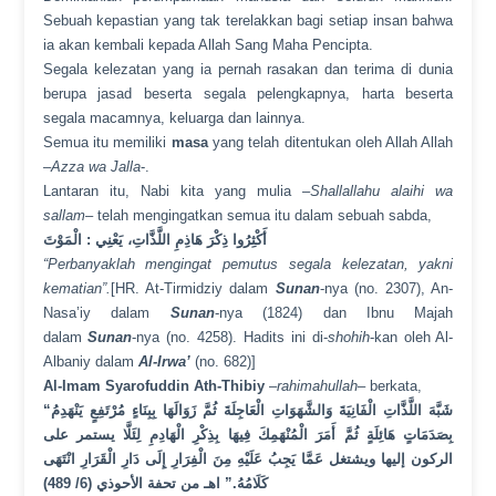
Sebuah kepastian yang tak terelakkan bagi setiap insan bahwa
ia akan kembali kepada Allah Sang Maha Pencipta.
Segala kelezatan yang ia pernah rasakan dan terima di dunia
berupa jasad beserta segala pelengkapnya, harta beserta
segala macamnya, keluarga dan lainnya.
Semua itu memiliki
masa
yang telah ditentukan oleh Allah Allah
–
Azza wa Jalla
-.
Lantaran itu, Nabi kita yang mulia –
Shallallahu alaihi wa
sallam
– telah mengingatkan semua itu dalam sebuah sabda,
أَكْثِرُوا ذِكْرَ هَاذِمِ اللَّذَّاتِ، يَعْنِي : الْمَوْتَ
“Perbanyaklah mengingat pemutus segala kelezatan, yakni
kematian”.
[HR. At-Tirmidziy dalam
Sunan
-nya (no. 2307), An-
Nasa’iy dalam
Sunan
-nya (1824) dan Ibnu Majah
dalam
Sunan
-nya (no. 4258). Hadits ini di-
shohih
-kan oleh Al-
Albaniy dalam
Al-Irwa’
(no. 682)]
Al-Imam Syarofuddin Ath-Thibiy
–
rahimahullah
– berkata,
“شَبَّهَ اللَّذَّاتِ الْفَانِيَةَ وَالشَّهَوَاتِ الْعَاجِلَةَ ثُمَّ زَوَالَهَا بِبِنَاءٍ مُرْتَفِعٍ يَنْهَدِمُ
بِصَدَمَاتٍ هَائِلَةٍ ثُمَّ أَمَرَ الْمُنْهَمِكَ فِيهَا بِذِكْرِ الْهَادِمِ لِئَلَّا يستمر على
الركون إليها ويشتغل عَمَّا يَجِبُ عَلَيْهِ مِنَ الْفِرَارِ إِلَى دَارِ الْقَرَارِ انْتَهَى
كَلَامُهُ.” اهـ من تحفة الأحوذي (6/ 489)