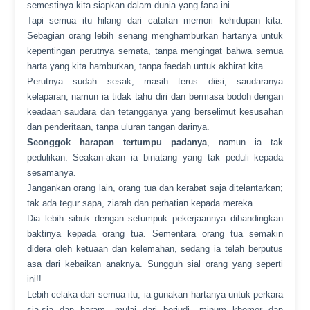
semestinya kita siapkan dalam dunia yang fana ini.
Tapi semua itu hilang dari catatan memori kehidupan kita.
Sebagian orang lebih senang menghamburkan hartanya untuk
kepentingan perutnya semata, tanpa mengingat bahwa semua
harta yang kita hamburkan, tanpa faedah untuk akhirat kita.
Perutnya sudah sesak, masih terus diisi; saudaranya
kelaparan, namun ia tidak tahu diri dan bermasa bodoh dengan
keadaan saudara dan tetangganya yang berselimut kesusahan
dan penderitaan, tanpa uluran tangan darinya.
Seonggok harapan tertumpu padanya
, namun ia tak
pedulikan. Seakan-akan ia binatang yang tak peduli kepada
sesamanya.
Jangankan orang lain, orang tua dan kerabat saja ditelantarkan;
tak ada tegur sapa, ziarah dan perhatian kepada mereka.
Dia lebih sibuk dengan setumpuk pekerjaannya dibandingkan
baktinya kepada orang tua. Sementara orang tua semakin
didera oleh ketuaan dan kelemahan, sedang ia telah berputus
asa dari kebaikan anaknya. Sungguh sial orang yang seperti
ini!!
Lebih celaka dari semua itu, ia gunakan hartanya untuk perkara
sia-sia dan haram, mulai dari berjudi, minum khomer dan