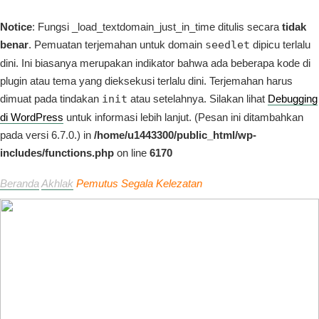
Notice
: Fungsi _load_textdomain_just_in_time ditulis secara
tidak
benar
. Pemuatan terjemahan untuk domain
seedlet
dipicu terlalu
dini. Ini biasanya merupakan indikator bahwa ada beberapa kode di
plugin atau tema yang dieksekusi terlalu dini. Terjemahan harus
dimuat pada tindakan
init
atau setelahnya. Silakan lihat
Debugging
di WordPress
untuk informasi lebih lanjut. (Pesan ini ditambahkan
pada versi 6.7.0.) in
/home/u1443300/public_html/wp-
includes/functions.php
on line
6170
Beranda
Akhlak
Pemutus Segala Kelezatan