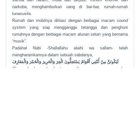
narkoba, menghamburkan uang di bar-bar, rumah-rumah
tunasusila.
Rumah dan mobilnya dihiasi dengan berbagai macam
sound
system
yang siap mengganggu tetangga dan penghuni
rumahnya dengan berbagai macam alunan setan yang bernama
“musik”.
Padahal Nabi -Shallallahu alaihi wa sallam- telah
mengharamkannya dalam sebuah sabdanya,
لَيَكُونَنَّ مِنْ أُمَّتِي أَقْوَامٌ يَسْتَحِلُّونَ الْحِرَ وَالْحَرِيرَ وَالْخَمْرَ وَالْمَعَازِفَ
“Sungguh akan ada diantara umatku orang-orang yang akan
menghalalkan zina, sutra, khomer dan
musik
“.
[HR. Al-Bukhoriy
dalam
Shohih
-nya (4/30)]
Al-Imam Ibnu Nujaim Al-Hanafiy
–
rahimahullah
– berkata,
“وَدَلَّتْ الْمَسْأَلَةُ عَلَى أَنَّ الْمَلَاهِيَ كُلَّهَا حَرَامٌ حَتَّى التَّغَنِّي بِضَرْبِ
الْقَصَبِ.” اهـ من البحر الرائق شرح كنز الدقائق ومنحة الخالق وتكملة
الطوري (8/ 214)
“Perkara ini menunjukkan bahwa semua jenis musik adalah
haram sampai pun bernyanyi dengan memukulkan tulang-
belulang”.
[Lihat
Al-Bahr Ar-Ro’iq Syarh Kanz Ad-
Daqo’iq
(8/214)]