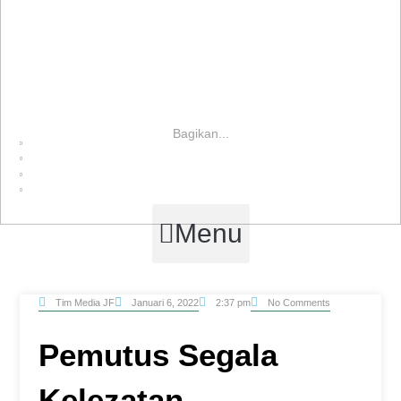
Bagikan...
Menu
Tim Media JF
Januari 6, 2022
No Comments
2:37 pm
Pemutus
Segala
Kelezatan