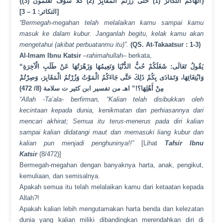
{أَلْهَاكُمُ التَّكَاثُرُ (1) حَتَّى زُرْتُمُ الْمَقَابِرَ (2) كَلَّا سَوْفَ تَعْلَمُونَ (3)}
[التكاثر: 1 – 3]
“Bermegah-megahan telah melalaikan kamu sampai kamu
masuk ke dalam kubur. Janganlah begitu, kelak kamu akan
mengetahui (akibat perbuatanmu itu)”.
(QS. At-Takaatsur : 1-3)
Al-Imam Ibnu Katsir
–
rahimahullah
– berkata,
“يَقُولُ تَعَالَى: شَغَلَكُمْ حُبُّ الدُّنْيَا وَنَعِيمُهَا وَزَهْرَتُهَا عَنْ طَلَبِ الْآخِرَةِ
وَابْتِغَائِهَا، وَتَمَادَى بِكُمْ ذَلِكَ حَتَّى جَاءَكُمُ الْمَوْتُ وَزُرْتُمُ الْمَقَابِرَ، وَصِرْتُمْ
مِنْ أَهْلِهَا؟!” اهـ من تفسير ابن كثير ت سلامة (8/ 472)
“Allah -Ta’ala- berfirman, “Kalian telah disibukkan oleh
kecintaan kepada dunia, kenikmatan dan perhiasannya dari
mencari akhirat; Semua itu terus-menerus pada diri kalian
sampai kalian didatangi maut dan memasuki liang kubur dan
kalian pun menjadi penghuninya!!”
[Lihat
Tafsir Ibnu
Katsir
(8/472)]
Bermegah-megahan dengan banyaknya harta, anak, pengikut,
kemuliaan, dan semisalnya.
Apakah semua itu telah melalaikan kamu dari ketaatan kepada
Allah?!
Apakah kalian lebih mengutamakan harta benda dan kelezatan
dunia yang kalian miliki dibandingkan merendahkan diri di