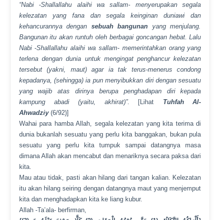
“Nabi -Shallallahu alaihi wa sallam- menyerupakan segala
kelezatan yang fana dan segala keinginan duniawi dan
kehancurannya dengan
sebuah bangunan
yang menjulang.
Bangunan itu akan runtuh oleh berbagai goncangan hebat. Lalu
Nabi -Shallallahu alaihi wa sallam- memerintahkan orang yang
terlena dengan dunia untuk mengingat penghancur kelezatan
tersebut (yakni, maut) agar ia tak terus-menerus condong
kepadanya, (sehingga) ia pun menyibukkan diri dengan sesuatu
yang wajib atas dirinya berupa penghadapan diri kepada
kampung abadi (yaitu, akhirat)”.
[Lihat
Tuhfah Al-
Ahwadziy
(6/92)]
Wahai para hamba Allah, segala kelezatan yang kita terima di
dunia bukanlah sesuatu yang perlu kita banggakan, bukan pula
sesuatu yang perlu kita tumpuk sampai datangnya masa
dimana Allah akan mencabut dan menariknya secara paksa dari
kita.
Mau atau tidak, pasti akan hilang dari tangan kalian. Kelezatan
itu akan hilang seiring dengan datangnya maut yang menjemput
kita dan menghadapkan kita ke liang kubur.
Allah -Ta’ala- berfirman,