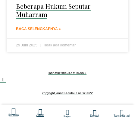
Beberapa Hukum Seputar
Muharram
BACA SELENGKAPNYA »
29 Juni 2025
Tidak ada komentar
jannatul-firdaus.net @2018
copyright jannatul-firdaus.net@2022
Beranda
Artikel
Donasi
Tanya Ustad
Kajian