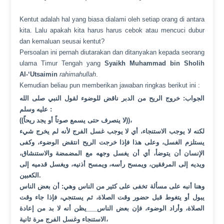
Kentut adalah hal yang biasa dialami oleh setiap orang di antara
kita. Lalu apakah kita harus harus cebok atau mencuci dubur
dan kemaluan seusai kentut?
Persoalan ini pernah diutarakan dan ditanyakan kepada seorang
ulama Timur Tengah yang
Syaikh Muhammad bin Sholih
Al-‘Utsaimin
rahimahullah
.
Kemudian beliau pun memberikan jawaban ringkas berikut ini :
الجواب: خروج الريح من الدبر ناقض للوضوء لقول النبي صلى الله
عليه وسلم
:
((لا ينصرف حتى يسمع صوتاً أو يجد ريحاً))،
لكنه لا يوجب الاستنجاء، أي لا يوجب غسل الفرج لأنه لم يخرج شيء
يستلزم الغسل، وعلى هذا فإذا خرجت الريح انتقض الوضوء، وكفى
الإنسان أن يتوضأ، أي أن يغسل وجهه مع المضمضة والاستنشاق،
ويديه إلى المرفقين، ويمسح رأسه، ويمسح أذنيه، ويغسل قدميه إلى
الكعبين.
وهنا أنبه على مسألة تخفى على كثير من الناس وهي: أن بعض الناس
يبول أو يتغوط قبل حضور وقت الصلاة، ثم يستنجي، فإذا جاء وقت
الصلاة، وأراد الوضوء، فإن بعض الناس___يظن أنه لا بد من إعادة
الاستنجاء وغسل الفرج مرة ثانية،