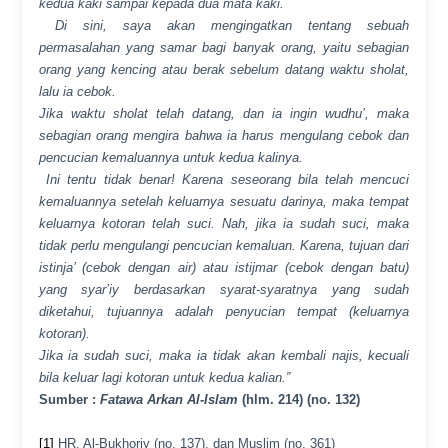
kedua kaki sampai kepada dua mata kaki.
Di sini, saya akan mengingatkan tentang sebuah
permasalahan yang samar bagi banyak orang, yaitu sebagian
orang yang kencing atau berak sebelum datang waktu sholat,
lalu ia cebok.
Jika waktu sholat telah datang, dan ia ingin wudhu’, maka
sebagian orang mengira bahwa ia harus mengulang cebok dan
pencucian kemaluannya untuk kedua kalinya.
Ini tentu tidak benar! Karena seseorang bila telah mencuci
kemaluannya setelah keluarnya sesuatu darinya, maka tempat
keluarnya kotoran telah suci. Nah, jika ia sudah suci, maka
tidak perlu mengulangi pencucian kemaluan. Karena, tujuan dari
istinja’ (cebok dengan air) atau istijmar (cebok dengan batu)
yang syar’iy berdasarkan syarat-syaratnya yang sudah
diketahui, tujuannya adalah penyucian tempat (keluarnya
kotoran).
Jika ia sudah suci, maka ia tidak akan kembali najis, kecuali
bila keluar lagi kotoran untuk kedua kalian.”
Sumber :
Fatawa Arkan Al-Islam
(hlm. 214) (no. 132)
[1]
HR. Al-Bukhoriy (no. 137), dan Muslim (no. 361)