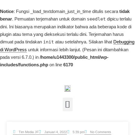
Notice
: Fungsi _load_textdomain_just_in_time ditulis secara
tidak
benar
. Pemuatan terjemahan untuk domain
seedlet
dipicu terlalu
dini. Ini biasanya merupakan indikator bahwa ada beberapa kode di
plugin atau tema yang dieksekusi terlalu dini. Terjemahan harus
dimuat pada tindakan
init
atau setelahnya. Silakan lihat
Debugging
di WordPress
untuk informasi lebih lanjut. (Pesan ini ditambahkan
pada versi 6.7.0.) in
/home/u1443300/public_html/wp-
includes/functions.php
on line
6170
Tim Media JF
Januari 4, 2022
No Comments
5:39 pm