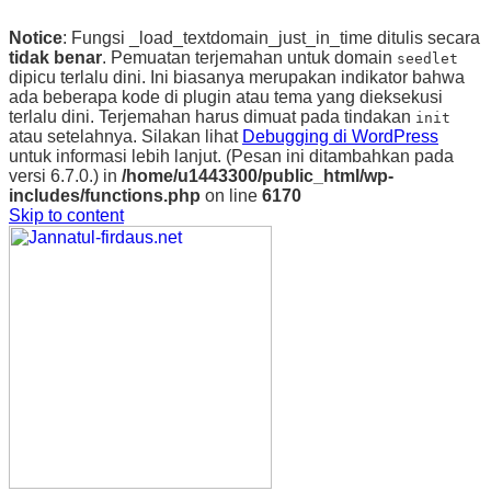
Notice
: Fungsi _load_textdomain_just_in_time ditulis secara
tidak benar
. Pemuatan terjemahan untuk domain
seedlet
dipicu terlalu dini. Ini biasanya merupakan indikator bahwa
ada beberapa kode di plugin atau tema yang dieksekusi
terlalu dini. Terjemahan harus dimuat pada tindakan
init
atau setelahnya. Silakan lihat
Debugging di WordPress
untuk informasi lebih lanjut. (Pesan ini ditambahkan pada
versi 6.7.0.) in
/home/u1443300/public_html/wp-
includes/functions.php
on line
6170
Skip to content