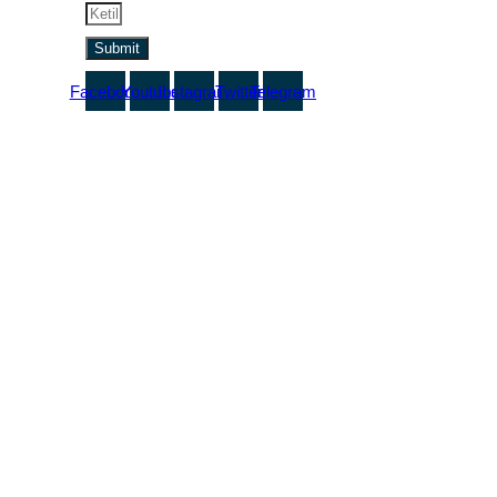
Ikuti update informasi menarik dari kami.
Submit
Facebook
Youtube
Instagram
Twitter
Telegram