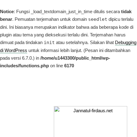
Notice
: Fungsi _load_textdomain_just_in_time ditulis secara
tidak
benar
. Pemuatan terjemahan untuk domain
seedlet
dipicu terlalu
dini. Ini biasanya merupakan indikator bahwa ada beberapa kode di
plugin atau tema yang dieksekusi terlalu dini. Terjemahan harus
dimuat pada tindakan
init
atau setelahnya. Silakan lihat
Debugging
di WordPress
untuk informasi lebih lanjut. (Pesan ini ditambahkan
pada versi 6.7.0.) in
/home/u1443300/public_html/wp-
includes/functions.php
on line
6170