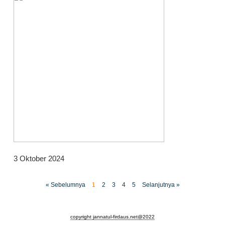
3 Oktober 2024
« Sebelumnya
1
2
3
4
5
Selanjutnya »
copyright jannatul-firdaus.net@2022