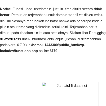
Notice
: Fungsi _load_textdomain_just_in_time ditulis secara
tidak
benar
. Pemuatan terjemahan untuk domain
seedlet
dipicu terlalu
dini. Ini biasanya merupakan indikator bahwa ada beberapa kode di
plugin atau tema yang dieksekusi terlalu dini. Terjemahan harus
dimuat pada tindakan
init
atau setelahnya. Silakan lihat
Debugging
di WordPress
untuk informasi lebih lanjut. (Pesan ini ditambahkan
pada versi 6.7.0.) in
/home/u1443300/public_html/wp-
includes/functions.php
on line
6170