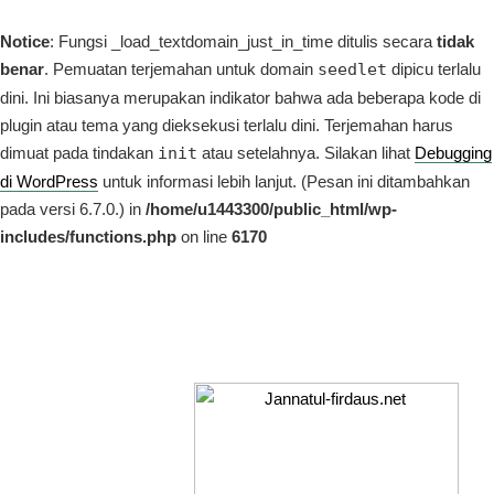
Notice
: Fungsi _load_textdomain_just_in_time ditulis secara
tidak
benar
. Pemuatan terjemahan untuk domain
seedlet
dipicu terlalu
dini. Ini biasanya merupakan indikator bahwa ada beberapa kode di
plugin atau tema yang dieksekusi terlalu dini. Terjemahan harus
dimuat pada tindakan
init
atau setelahnya. Silakan lihat
Debugging
di WordPress
untuk informasi lebih lanjut. (Pesan ini ditambahkan
pada versi 6.7.0.) in
/home/u1443300/public_html/wp-
includes/functions.php
on line
6170