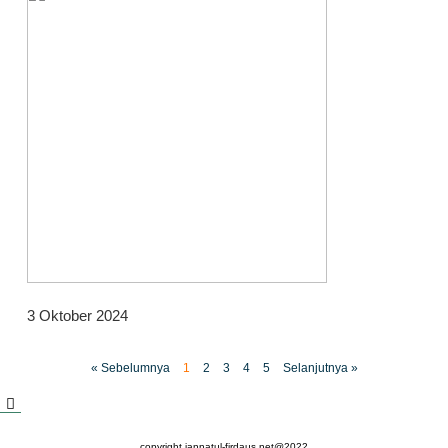
3 Oktober 2024
« Sebelumnya
1
2
3
4
5
Selanjutnya »
copyright jannatul-firdaus.net@2022