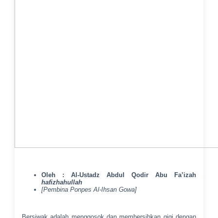
Oleh : Al-Ustadz Abdul Qodir Abu Fa’izah
hafizhahullah
[Pembina Ponpes Al-Ihsan Gowa]
Bersiwak adalah menggosok dan membersihkan gigi dengan