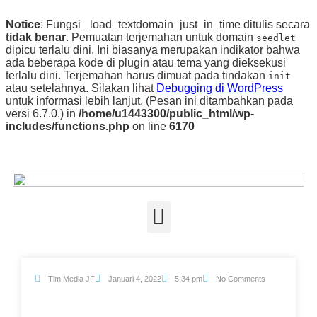
Notice
: Fungsi _load_textdomain_just_in_time ditulis secara
tidak benar
. Pemuatan terjemahan untuk domain
seedlet
dipicu terlalu dini. Ini biasanya merupakan indikator bahwa
ada beberapa kode di plugin atau tema yang dieksekusi
terlalu dini. Terjemahan harus dimuat pada tindakan
init
atau setelahnya. Silakan lihat
Debugging di WordPress
untuk informasi lebih lanjut. (Pesan ini ditambahkan pada
versi 6.7.0.) in
/home/u1443300/public_html/wp-
includes/functions.php
on line
6170
Tim Media JF
Januari 4, 2022
5:34 pm
No Comments