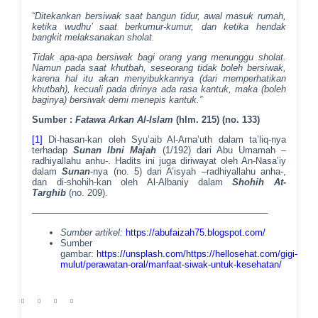
“Ditekankan bersiwak saat bangun tidur, awal masuk rumah,
ketika wudhu’ saat berkumur-kumur, dan ketika hendak
bangkit melaksanakan sholat.
Tidak apa-apa bersiwak bagi orang yang menunggu sholat.
Namun pada saat khutbah, seseorang tidak boleh bersiwak,
karena hal itu akan menyibukkannya (dari memperhatikan
khutbah), kecuali pada dirinya ada rasa kantuk, maka (boleh
baginya) bersiwak demi menepis kantuk.”
Sumber :
Fatawa Arkan Al-Islam
(hlm. 215) (no. 133)
[1]
Di-hasan-kan oleh Syu’aib Al-Arna’uth dalam ta’liq-nya
terhadap
Sunan Ibni Majah
(1/192) dari Abu Umamah –
radhiyallahu anhu-. Hadits ini juga diriwayat oleh An-Nasa’iy
dalam
Sunan
-nya (no. 5) dari A’isyah –radhiyallahu anha-,
dan di-shohih-kan oleh Al-Albaniy dalam
Shohih At-
Targhib
(no. 209).
—————————————————————————–
Sumber artikel:
https://abufaizah75.blogspot.com/
Sumber
gambar:
https://unsplash.com/https://hellosehat.com/gigi-
mulut/perawatan-oral/manfaat-siwak-untuk-kesehatan/